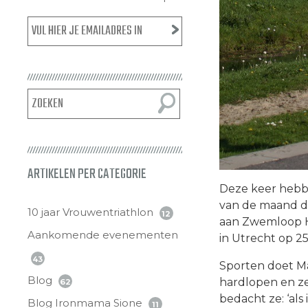
ARTIKELEN PER CATEGORIE
Deze keer hebb
van de maand di
10 jaar Vrouwentriathlon
12
aan Zwemloop He
Aankomende evenementen
in Utrecht op 25
43
Sporten doet Mar
Blog
hardlopen en ze f
62
bedacht ze: ‘al
Blog Ironmama Sione
11