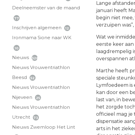
Lange afstanden
Deelneemster van de maand
januari heeft M
begin niet mee, 
77
verzuipen was”,
Inschrijven algemeen
12
Wat we inmiddel
Ironmama Sione naar WK
eerste keer aan 
10
laagdrempelig is
Nieuws
overspannen atl
328
Nieuws Vrouwentriathlon
Marthe heeft p
Beesd
speciale steunk
52
Lymfoedeem is 
Nieuws Vrouwentriathlon
kan door een be
Nijeveen
25
last van, in be
het zorgde toch
Nieuws Vrouwentriathlon
officieel mag j
Utrecht
73
dispensatie aa
Nieuws Zwemloop Het Lint
arts in het ziek