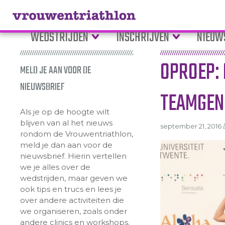
WEDSTRIJDEN
INSCHRIJVEN
NIEUW
OPROEP: 
MELD JE AAN VOOR DE
NIEUWSBRIEF
TEAMGEN
Als je op de hoogte wilt
blijven van al het nieuws
september 21, 2016 /
rondom de Vrouwentriathlon,
meld je dan aan voor de
nieuwsbrief. Hierin vertellen
we je alles over de
wedstrijden, maar geven we
ook tips en trucs en lees je
over andere activiteiten die
we organiseren, zoals onder
andere clinics en workshops.