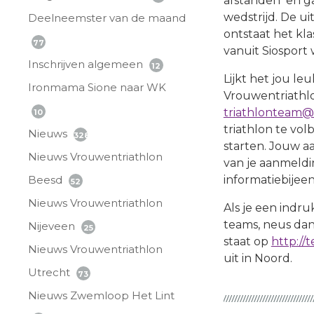
afstanden en ga
wedstrijd. De u
Deelneemster van de maand
ontstaat het kla
77
vanuit Siosport
Inschrijven algemeen
12
Lijkt het jou l
Ironmama Sione naar WK
Vrouwentriathlo
triathlonteam@s
10
triathlon te vol
Nieuws
328
starten. Jouw aa
Nieuws Vrouwentriathlon
van je aanmeldi
Beesd
informatiebijee
52
Nieuws Vrouwentriathlon
Als je een indru
teams, neus dan
Nijeveen
25
staat op
http://
Nieuws Vrouwentriathlon
uit in Noord.
Utrecht
73
Nieuws Zwemloop Het Lint