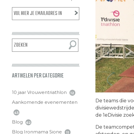
ARTIKELEN PER CATEGORIE
10 jaar Vrouwentriathlon
12
De teams die vo
Aankomende evenementen
divisiewedstrij
43
de 1eDivisie zoe
Blog
62
De teamcompetit
Blog Ironmama Sione
11