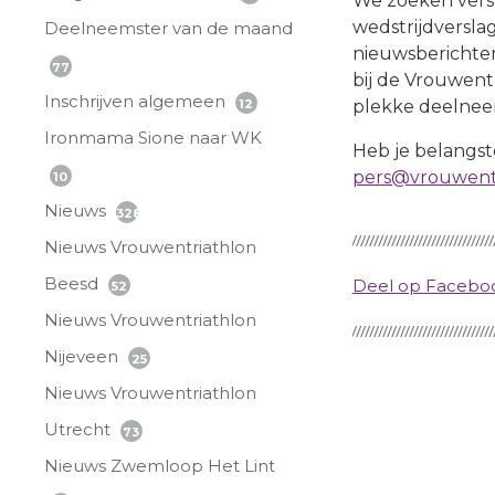
We zoeken verste
wedstrijdversla
Deelneemster van de maand
nieuwsberichten 
77
bij de Vrouwent
Inschrijven algemeen
12
plekke deelneems
Ironmama Sione naar WK
Heb je belangst
pers@vrouwentr
10
Nieuws
328
Nieuws Vrouwentriathlon
Beesd
Deel op Faceb
52
Nieuws Vrouwentriathlon
Nijeveen
25
Nieuws Vrouwentriathlon
Utrecht
73
Nieuws Zwemloop Het Lint