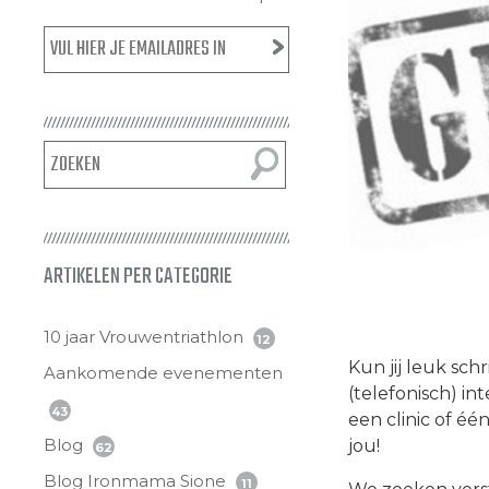
ARTIKELEN PER CATEGORIE
10 jaar Vrouwentriathlon
12
Kun jij leuk sc
Aankomende evenementen
(telefonisch) in
43
een clinic of é
Blog
jou!
62
Blog Ironmama Sione
11