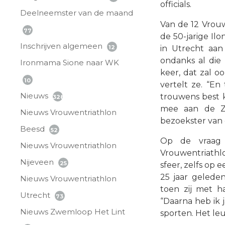
officials.
Deelneemster van de maand
Van de 12 Vrouw
77
de 50-jarige Il
Inschrijven algemeen
12
in Utrecht aan
ondanks al die 
Ironmama Sione naar WK
keer, dat zal o
10
vertelt ze. “En
Nieuws
trouwens best k
328
mee aan de Zw
Nieuws Vrouwentriathlon
bezoekster van
Beesd
52
Op de vraag
Nieuws Vrouwentriathlon
Vrouwentriathlo
Nijeveen
25
sfeer, zelfs op 
25 jaar gelede
Nieuws Vrouwentriathlon
toen zij met 
Utrecht
73
“Daarna heb ik 
Nieuws Zwemloop Het Lint
sporten. Het leu