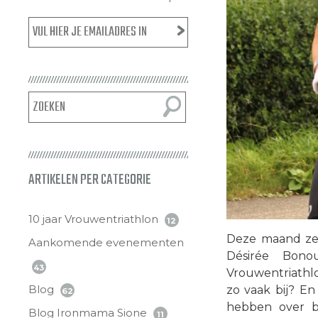
ARTIKELEN PER CATEGORIE
10 jaar Vrouwentriathlon
12
Deze maand zet
Aankomende evenementen
Désirée Bono
43
Vrouwentriathlo
Blog
zo vaak bij? En 
62
hebben over bu
Blog Ironmama Sione
11