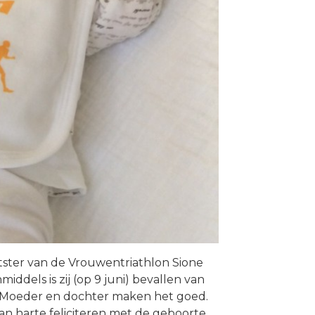
htster van de Vrouwentriathlon Sione
iddels is zij (op 9 juni) bevallen van
. Moeder en dochter maken het goed.
van harte feliciteren met de geboorte