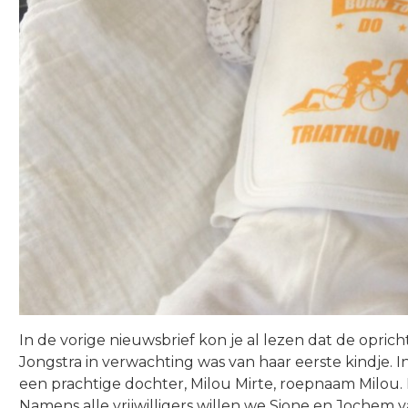
In de vorige nieuwsbrief kon je al lezen dat de opric
Jongstra in verwachting was van haar eerste kindje. Inm
een prachtige dochter, Milou Mirte, roepnaam Milou
Namens alle vrijwilligers willen we Sione en Jochem 