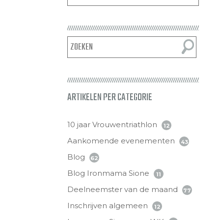
ARTIKELEN PER CATEGORIE
10 jaar Vrouwentriathlon
12
Aankomende evenementen
43
Blog
62
Blog Ironmama Sione
11
Deelneemster van de maand
77
Inschrijven algemeen
12