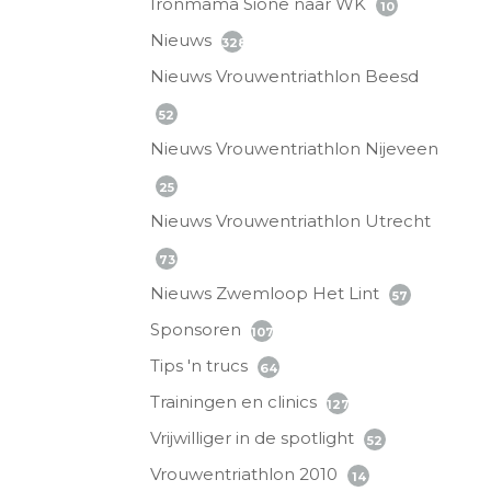
Ironmama Sione naar WK
10
Nieuws
328
Nieuws Vrouwentriathlon Beesd
52
Nieuws Vrouwentriathlon Nijeveen
25
Nieuws Vrouwentriathlon Utrecht
73
Nieuws Zwemloop Het Lint
57
Sponsoren
107
Tips 'n trucs
64
Trainingen en clinics
127
Vrijwilliger in de spotlight
52
Vrouwentriathlon 2010
14