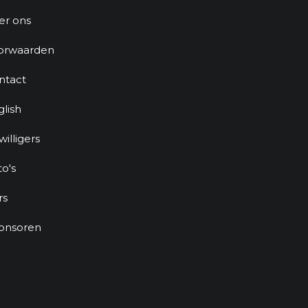
er ons
orwaarden
ntact
glish
jwilligers
to's
rs
onsoren