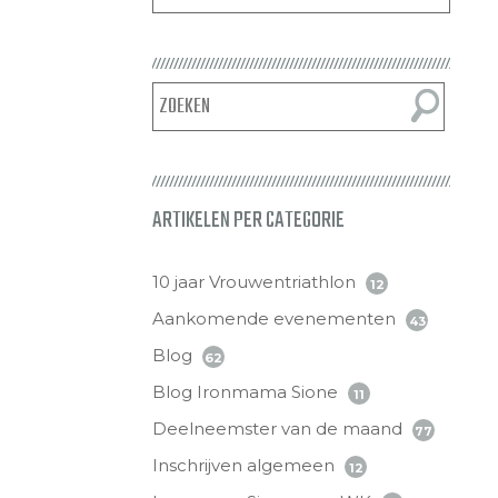
ARTIKELEN PER CATEGORIE
10 jaar Vrouwentriathlon
12
Aankomende evenementen
43
Blog
62
Blog Ironmama Sione
11
Deelneemster van de maand
77
Inschrijven algemeen
12