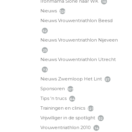
Ironmama Sione naar WK
10
Nieuws
328
Nieuws Vrouwentriathlon Beesd
52
Nieuws Vrouwentriathlon Nijeveen
25
Nieuws Vrouwentriathlon Utrecht
73
Nieuws Zwemloop Het Lint
57
Sponsoren
107
Tips 'n trucs
64
Trainingen en clinics
127
Vrijwilliger in de spotlight
52
Vrouwentriathlon 2010
14