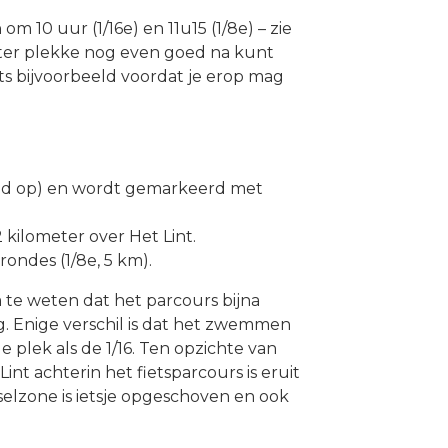
n om 10 uur (1/16e) en 11u15 (1/8e) – zie
e ter plekke nog even goed na kunt
ets bijvoorbeeld voordat je erop mag
nd op) en wordt gemarkeerd met
,2 kilometer over Het Lint.
 rondes (1/8e, 5 km).
 te weten dat het parcours bijna
ag. Enige verschil is dat het zwemmen
de plek als de 1/16. Ten opzichte van
Lint achterin het fietsparcours is eruit
selzone is ietsje opgeschoven en ook