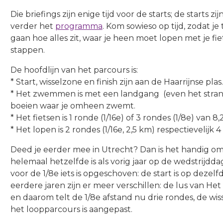
Die briefings zijn enige tijd voor de starts; de starts zij
verder het
programma
. Kom sowieso op tijd, zodat j
gaan hoe alles zit, waar je heen moet lopen met je fi
stappen.
De hoofdlijn van het parcours is:
* Start, wisselzone en finish zijn aan de Haarrijnse plas.
* Het zwemmen is met een landgang (even het stra
boeien waar je omheen zwemt.
* Het fietsen is 1 ronde (1/16e) of 3 rondes (1/8e) van 8
* Het lopen is 2 rondes (1/16e, 2,5 km) respectievelijk 4
Deed je eerder mee in Utrecht? Dan is het handig om
helemaal hetzelfde is als vorig jaar op de wedstrijdd
voor de 1/8e iets is opgeschoven: de start is op dezelf
eerdere jaren zijn er meer verschillen: de lus van Het 
en daarom telt de 1/8e afstand nu drie rondes, de wis
het loopparcours is aangepast.