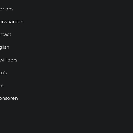
er ons
orwaarden
ntact
glish
jwilligers
to's
rs
onsoren