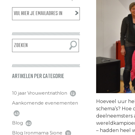
ARTIKELEN PER CATEGORIE
10 jaar Vrouwentriathlon
12
Hoeveel uur heb
Aankomende evenementen
schema’s? Hoe c
43
deelneemsters a
Blog
wereldkampioen 
62
– hadden heel w
Blog Ironmama Sione
11