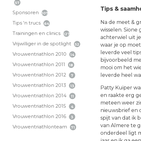
57
Tips & saamh
Sponsoren
107
Na de meet & gre
Tips 'n trucs
64
wisselen. Sione 
Trainingen en clinics
127
achterwiel uit j
Vrijwilliger in de spotlight
waar je op moet
52
leverde veel ti
Vrouwentriathlon 2010
14
bijvoorbeeld m
Vrouwentriathlon 2011
18
mooi om het wie
Vrouwentriathlon 2012
leverde heel wa
7
Vrouwentriathlon 2013
13
Patty Kuiper wa
en raakte erg ge
Vrouwentriathlon 2014
11
meteen weer zin
Vrouwentriathlon 2015
4
nieuwsbrief en d
Vrouwentriathlon 2016
spijt van dat ik
3
van Almere te g
Vrouwentriathlonteam
71
onderdeel ligt m
jaar en ik ga e