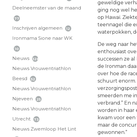
geweldige verha
Deelneemster van de maand
ging nog wel he
op Hawaï. Ziekt
77
teennagel die e
Inschrijven algemeen
12
waterpokken, d
Ironmama Sione naar WK
De weg naar het
10
enthousiast ove
Nieuws
successen ze al
328
de Ironman daar 
Nieuws Vrouwentriathlon
over hoe de rac
Beesd
52
schuurt enorm. V
verzorgingspost
Nieuws Vrouwentriathlon
smeerden me in 
Nijeveen
25
verbrand.” En n
Nieuws Vrouwentriathlon
worden in haar 
kwam voor een to
Utrecht
73
maar de concurr
Nieuws Zwemloop Het Lint
gewonnen.”