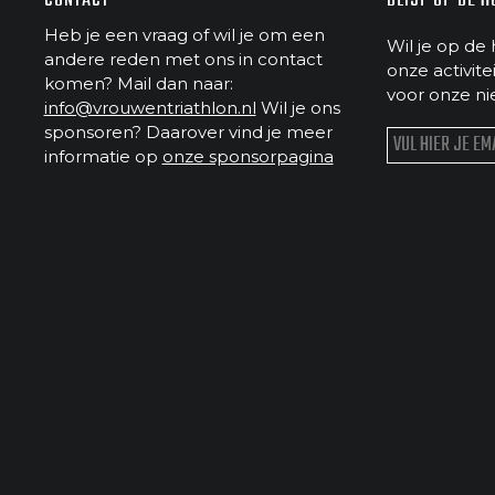
CONTACT
BLIJF OP DE 
Heb je een vraag of wil je om een
Wil je op de 
andere reden met ons in contact
onze activit
komen? Mail dan naar:
voor onze ni
info@vrouwentriathlon.nl
Wil je ons
sponsoren? Daarover vind je meer
informatie op
onze sponsorpagina