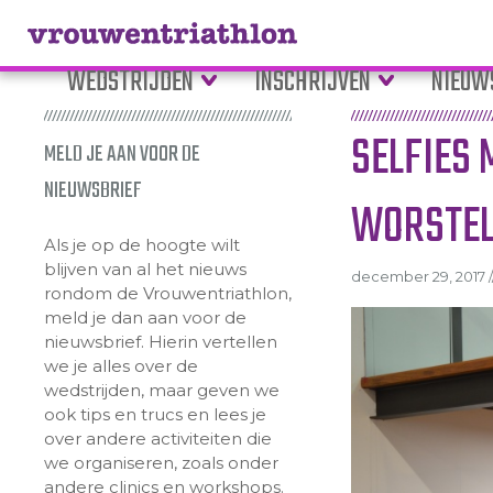
WEDSTRIJDEN
INSCHRIJVEN
NIEUW
SELFIES
MELD JE AAN VOOR DE
NIEUWSBRIEF
WORSTEL
Als je op de hoogte wilt
blijven van al het nieuws
december 29, 2017 /
rondom de Vrouwentriathlon,
meld je dan aan voor de
nieuwsbrief. Hierin vertellen
we je alles over de
wedstrijden, maar geven we
ook tips en trucs en lees je
over andere activiteiten die
we organiseren, zoals onder
andere clinics en workshops.