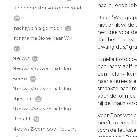
had hij ons alle
Deelneemster van de maand
Roos: “Wat grapp
77
niet en ik wild
Inschrijven algemeen
12
het idee voor 
Ironmama Sione naar WK
aan het teamkl
dwang dus,” gra
10
Nieuws
Emelie (foto bo
328
daarnaast zelf m
Nieuws Vrouwentriathlon
een hele, ik kom
Beesd
52
haar allereerste
smaakte naar mee
Nieuws Vrouwentriathlon
voor de lol mee 
Nijeveen
25
hij de triathlon
Nieuws Vrouwentriathlon
Voor Roos was d
Utrecht
73
heeft ze verschi
Nieuws Zwemloop Het Lint
toch de leukste