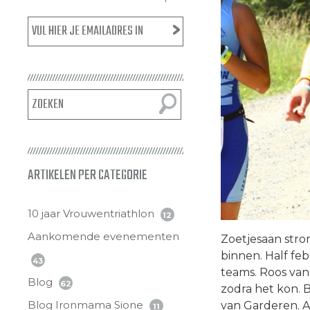
ARTIKELEN PER CATEGORIE
10 jaar Vrouwentriathlon
12
Aankomende evenementen
Zoetjesaan stro
binnen. Half feb
43
teams. Roos van
Blog
62
zodra het kon. 
Blog Ironmama Sione
van Garderen. Al
11