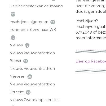
van een geavan
over de verzorg
Deelneemster van de maand
duurt gemiddel
77
Inschrijven?
Inschrijven algemeen
12
Inschrijven gaa
Ironmama Sione naar WK
6772049 of bezoe
meer informati
10
Nieuws
328
Nieuws Vrouwentriathlon
Beesd
Deel op Faceb
52
Nieuws Vrouwentriathlon
Nijeveen
25
Nieuws Vrouwentriathlon
Utrecht
73
Nieuws Zwemloop Het Lint