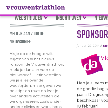
WEDSTRIJDEN
INSCHRIJVEN
NIEUW
SPONSOR
MELD JE AAN VOOR DE
NIEUWSBRIEF
januari 22, 2014 //
sp
Als je op de hoogte wilt
blijven van al het nieuws
rondom de Vrouwentriathlon,
meld je dan aan voor de
nieuwsbrief. Hierin vertellen
we je alles over de
Heb je al eens 
wedstrijden, maar geven we
de goodie bag s
ook tips en trucs en lees je
jaar is Drogiste
over andere activiteiten die
beschikbaar voor
we organiseren, zoals onder
18 februari .
andere clinics en workshops.