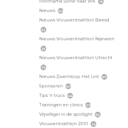
Ironmama Sione naar WK
10
Nieuws
328
Nieuws Vrouwentriathlon Beesd
52
Nieuws Vrouwentriathlon Nijeveen
25
Nieuws Vrouwentriathlon Utrecht
73
Nieuws Zwemloop Het Lint
57
Sponsoren
107
Tips 'n trucs
64
Trainingen en clinics
127
Vrijwilliger in de spotlight
52
Vrouwentriathlon 2010
14