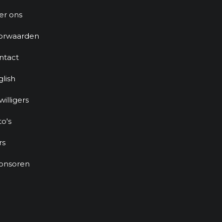
er ons
orwaarden
ntact
glish
jwilligers
to's
rs
onsoren