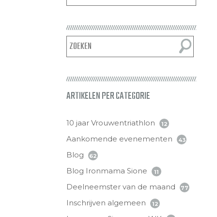
ARTIKELEN PER CATEGORIE
10 jaar Vrouwentriathlon
12
Aankomende evenementen
43
Blog
62
Blog Ironmama Sione
11
Deelneemster van de maand
77
Inschrijven algemeen
12