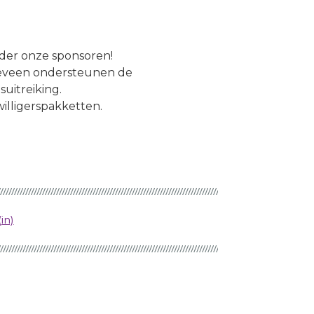
nder onze sponsoren!
jeveen ondersteunen de
uitreiking.
illigerspakketten.
in)