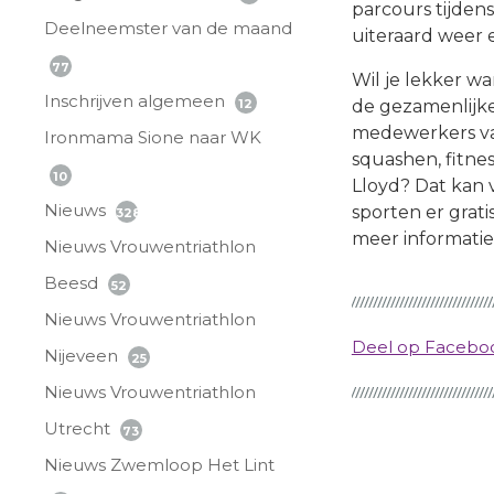
parcours tijden
Deelneemster van de maand
uiteraard weer 
77
Wil je lekker w
Inschrijven algemeen
12
de gezamenlijke
medewerkers v
Ironmama Sione naar WK
squashen, fitne
10
Lloyd? Dat kan v
Nieuws
sporten er grati
328
meer informatie
Nieuws Vrouwentriathlon
Beesd
52
Nieuws Vrouwentriathlon
Deel op Faceb
Nijeveen
25
Nieuws Vrouwentriathlon
Utrecht
73
Nieuws Zwemloop Het Lint