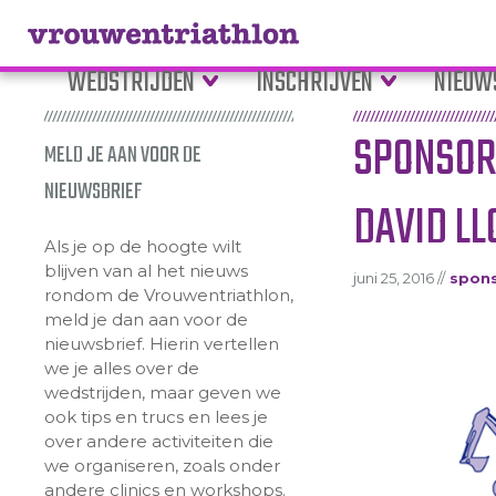
WEDSTRIJDEN
INSCHRIJVEN
NIEUW
SPONSORE
MELD JE AAN VOOR DE
NIEUWSBRIEF
DAVID LL
Als je op de hoogte wilt
blijven van al het nieuws
juni 25, 2016 //
spon
rondom de Vrouwentriathlon,
meld je dan aan voor de
nieuwsbrief. Hierin vertellen
we je alles over de
wedstrijden, maar geven we
ook tips en trucs en lees je
over andere activiteiten die
we organiseren, zoals onder
andere clinics en workshops.