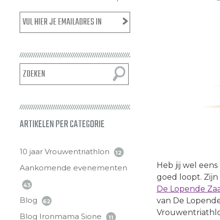
ARTIKELEN PER CATEGORIE
10 jaar Vrouwentriathlon
12
Heb jij wel eens
Aankomende evenementen
goed loopt. Zij
43
De Lopende Za
Blog
van De Lopende
62
Vrouwentriathlo
Blog Ironmama Sione
11