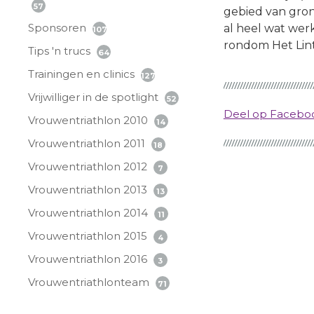
57
gebied van gron
Sponsoren
al heel wat we
107
rondom Het Lint 
Tips 'n trucs
64
Trainingen en clinics
127
Vrijwilliger in de spotlight
52
Deel op Faceb
Vrouwentriathlon 2010
14
Vrouwentriathlon 2011
18
Vrouwentriathlon 2012
7
Vrouwentriathlon 2013
13
Vrouwentriathlon 2014
11
Vrouwentriathlon 2015
4
Vrouwentriathlon 2016
3
Vrouwentriathlonteam
71