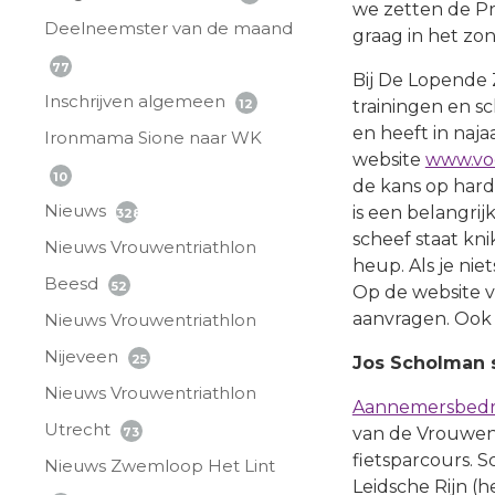
we zetten de Pr
Deelneemster van de maand
graag in het zon
77
Bij De Lopende 
Inschrijven algemeen
12
trainingen en s
en heeft in naj
Ironmama Sione naar WK
website
www.voe
10
de kans op hard
Nieuws
is een belangrij
328
scheef staat kni
Nieuws Vrouwentriathlon
heup. Als je nie
Beesd
52
Op de website vi
aanvragen. Ook
Nieuws Vrouwentriathlon
Nijeveen
25
Jos Scholman 
Nieuws Vrouwentriathlon
Aannemersbedri
Utrecht
van de Vrouwent
73
fietsparcours.
Nieuws Zwemloop Het Lint
Leidsche Rijn (h