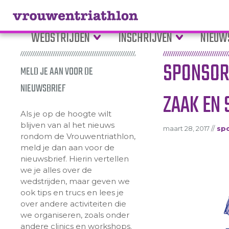
WEDSTRIJDEN
INSCHRIJVEN
NIEUW
SPONSORS
MELD JE AAN VOOR DE
NIEUWSBRIEF
ZAAK EN
Als je op de hoogte wilt
blijven van al het nieuws
maart 28, 2017 //
sp
rondom de Vrouwentriathlon,
meld je dan aan voor de
nieuwsbrief. Hierin vertellen
we je alles over de
wedstrijden, maar geven we
ook tips en trucs en lees je
over andere activiteiten die
we organiseren, zoals onder
andere clinics en workshops.