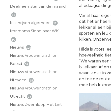
alledaagse ding
Deelneemster van de maand
Vanaf haar eige
77
dat het er heerl
Inschrijven algemeen
12
lekker alleen b
Ironmama Sione naar WK
sporten en leuke
kijken. Onderweg
10
Nieuws
328
Hilda is vooral
hoeveelheid fie
Nieuws Vrouwentriathlon
“We waren een vr
Beesd
52
bij elkaar. Af 
Nieuws Vrouwentriathlon
waar ik dus in z
en toe de route 
Nijeveen
25
mee heb kunne
Nieuws Vrouwentriathlon
Utrecht
73
Nieuws Zwemloop Het Lint