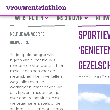
WEDSTRIJDEN
INSCHRIJVEN
NIEUW
SPORTIE
MELD JE AAN VOOR DE
NIEUWSBRIEF
‘GENIETE
Als je op de hoogte wilt
blijven van al het nieuws
GEZELSC
rondom de Vrouwentriathlon,
meld je dan aan voor de
nieuwsbrief. Hierin vertellen
maart 28, 2019 //
ni
we je alles over de
wedstrijden, maar geven we
ook tips en trucs en lees je
over andere activiteiten die
we organiseren, zoals onder
andere clinics en workshops.