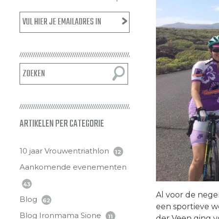
ARTIKELEN PER CATEGORIE
10 jaar Vrouwentriathlon
12
Aankomende evenementen
43
Al voor de nege
Blog
62
een sportieve w
Blog Ironmama Sione
11
der Veen ging v