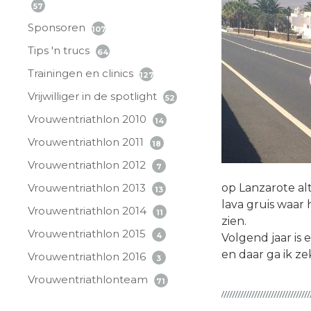
57
Sponsoren
107
Tips 'n trucs
64
Trainingen en clinics
127
Vrijwilliger in de spotlight
52
Vrouwentriathlon 2010
14
Vrouwentriathlon 2011
18
Vrouwentriathlon 2012
7
Vrouwentriathlon 2013
op Lanzarote alti
13
lava gruis waar 
Vrouwentriathlon 2014
11
zien.
Vrouwentriathlon 2015
4
Volgend jaar is
en daar ga ik zek
Vrouwentriathlon 2016
3
Vrouwentriathlonteam
71