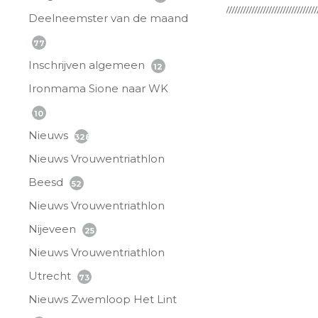
Deelneemster van de maand
77
Inschrijven algemeen
12
Ironmama Sione naar WK
10
Nieuws
328
Nieuws Vrouwentriathlon
Beesd
52
Nieuws Vrouwentriathlon
Nijeveen
25
Nieuws Vrouwentriathlon
Utrecht
73
Nieuws Zwemloop Het Lint