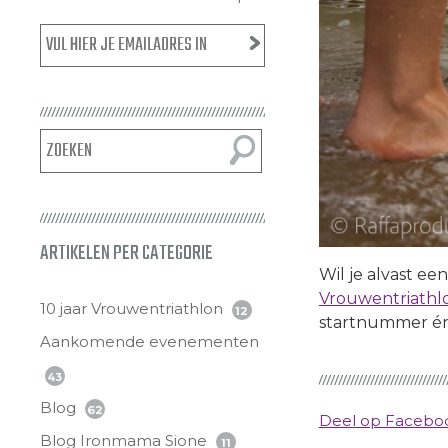
ARTIKELEN PER CATEGORIE
Wil je alvast e
Vrouwentriathlo
10 jaar Vrouwentriathlon
12
startnummer én
Aankomende evenementen
43
Blog
62
Deel op Faceb
Blog Ironmama Sione
11