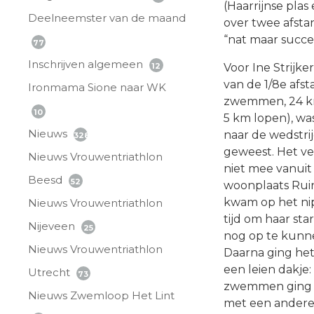
(Haarrijnse pla
Deelneemster van de maand
over twee afsta
“nat maar succes
77
Inschrijven algemeen
Voor Ine Strijke
12
van de 1/8e afs
Ironmama Sione naar WK
zwemmen, 24 km
10
5 km lopen), wa
Nieuws
naar de wedstr
328
geweest. Het ve
Nieuws Vrouwentriathlon
niet mee vanuit
Beesd
52
woonplaats Rui
kwam op het ni
Nieuws Vrouwentriathlon
tijd om haar s
Nijeveen
25
nog op te kunn
Nieuws Vrouwentriathlon
Daarna ging het
een leien dakje: 
Utrecht
73
zwemmen ging ik 
Nieuws Zwemloop Het Lint
met een andere 