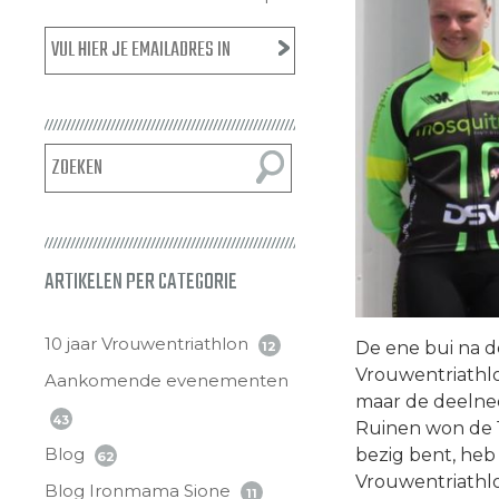
ARTIKELEN PER CATEGORIE
10 jaar Vrouwentriathlon
De ene bui na d
12
Vrouwentriathlon
Aankomende evenementen
maar de deelneem
43
Ruinen won de 1
Blog
bezig bent, heb
62
Vrouwentriathlon
Blog Ironmama Sione
11