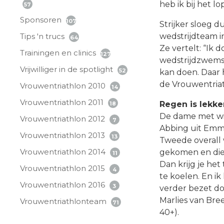
heb ik bij het lo
57
Sponsoren
107
Strijker sloeg du
wedstrijdteam i
Tips 'n trucs
64
Ze vertelt: “Ik 
Trainingen en clinics
127
wedstrijdzwemste
Vrijwilliger in de spotlight
52
kan doen. Daar h
de Vrouwentriat
Vrouwentriathlon 2010
14
Vrouwentriathlon 2011
Regen is lekke
18
De dame met wie 
Vrouwentriathlon 2012
7
Abbing uit Emmel
Vrouwentriathlon 2013
13
Tweede overall w
Vrouwentriathlon 2014
gekomen en die 
11
Dan krijg je he
Vrouwentriathlon 2015
4
te koelen. En i
Vrouwentriathlon 2016
3
verder bezet doo
Marlies van Bre
Vrouwentriathlonteam
71
40+).