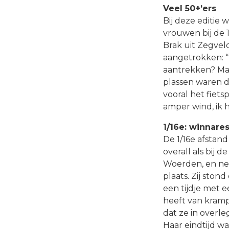
Veel 50+’ers
Bij deze editie 
vrouwen bij de 1
Brak uit Zegvel
aangetrokken: “
aantrekken? Maa
plassen waren d
vooral het fiets
amper wind, ik h
1/16e: winnare
De 1/16e afstan
overall als bij
Woerden, en net 
plaats. Zij ston
een tijdje met 
heeft van kramp
dat ze in overl
Haar eindtijd wa