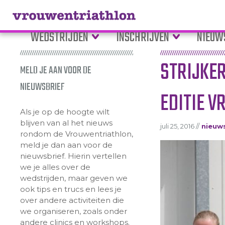
WEDSTRIJDEN
INSCHRIJVEN
NIEUW
STRIJKER
MELD JE AAN VOOR DE
NIEUWSBRIEF
EDITIE 
Als je op de hoogte wilt
blijven van al het nieuws
juli 25, 2016 //
nieuws
rondom de Vrouwentriathlon,
meld je dan aan voor de
nieuwsbrief. Hierin vertellen
we je alles over de
wedstrijden, maar geven we
ook tips en trucs en lees je
over andere activiteiten die
we organiseren, zoals onder
andere clinics en workshops.