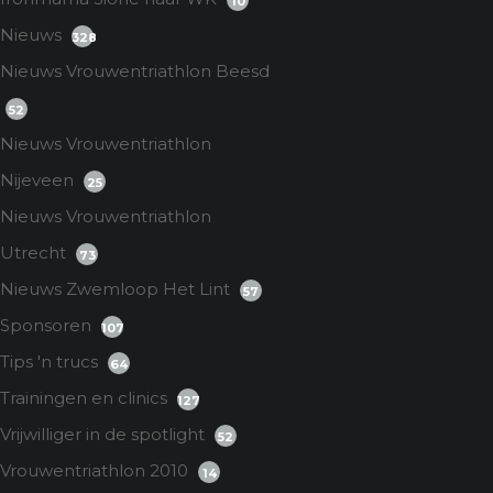
10
Nieuws
328
Nieuws Vrouwentriathlon Beesd
52
Nieuws Vrouwentriathlon
Nijeveen
25
Nieuws Vrouwentriathlon
Utrecht
73
Nieuws Zwemloop Het Lint
57
Sponsoren
107
Tips 'n trucs
64
Trainingen en clinics
127
Vrijwilliger in de spotlight
52
Vrouwentriathlon 2010
14