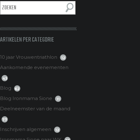
ARTIKELEN PER CATEGORIE
10 jaar Vrouwentriathlon
12
Aankomende evenementen
43
Blog
62
Blog Ironmama Sione
11
Deelneemster van de maand
77
Inschrijven algemeen
12
Ironmama Sione naar WK