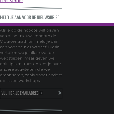
Lees verder
MELD JE AAN VOOR DE NIEUWSBRIEF
Als je op de hoogte wilt blijven
van al het nieuws rondom de
Vrouwentriathlon, meld je dan
aan voor de nieuwsbrief. Hierin
vertellen we je alles over de
wedstrijden, maar geven we
ook tips en trucs en lees je over
andere activiteiten die we
organiseren, zoals onder andere
clinics en workshops.