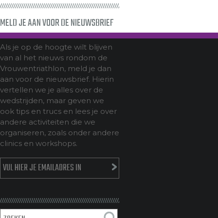
MELD JE AAN VOOR DE NIEUWSBRIEF
Als je op de hoogte wilt blijven
van al het nieuws rondom de
Vrouwentriathlon, meld je dan
aan voor de nieuwsbrief. Hierin
vertellen we je alles over de
wedstrijden, maar geven we
ook tips en trucs en lees je over
andere activiteiten die we
organiseren, zoals onder andere
clinics en workshops.