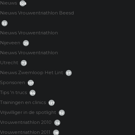
Nieuws
328
Nieuws Vrouwentriathlon Beesd
52
Nieuws Vrouwentriathlon
Nijeveen
25
Nieuws Vrouwentriathlon
Utrecht
73
Nieuws Zwemloop Het Lint
57
Sponsoren
107
Tips 'n trucs
64
Trainingen en clinics
127
Vrijwilliger in de spotlight
52
Vrouwentriathlon 2010
14
Vrouwentriathlon 2011
18