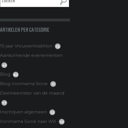
ARTIKELEN PER CATEGORIE
10 jaar Vrouwentriathlon
12
Aankomende evenementen
43
Blog
62
Blog Ironmama Sione
11
Deelneemster van de maand
77
Inschrijven algemeen
12
Ironmama Sione naar WK
10