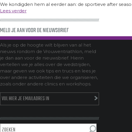
We kondigden hem al eerder aan: de sportieve after season w
Lees verder
MELD JE AAN VOOR DE NIEUWSBRIEF
Als je op de hoogte wilt blijven van al het
nieuws rondom de Vrouwentriathlon, meld
je dan aan voor de nieuwsbrief. Hierin
vertellen we je alles over de wedstrijden,
maar geven we ook tips en trucs en lees je
over andere activiteiten die we organiseren,
zoals onder andere clinics en workshops.