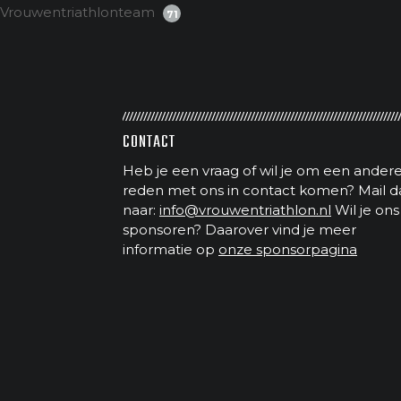
Vrouwentriathlonteam
71
CONTACT
Heb je een vraag of wil je om een ander
reden met ons in contact komen? Mail d
naar:
info@vrouwentriathlon.nl
Wil je ons
sponsoren? Daarover vind je meer
informatie op
onze sponsorpagina