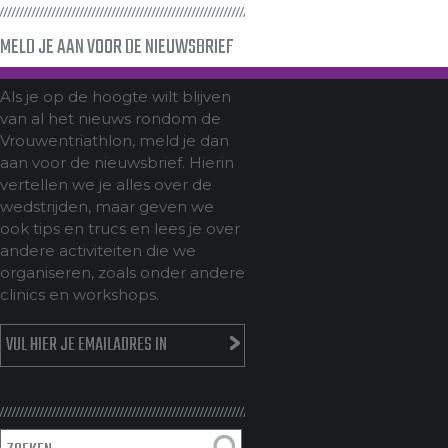
MELD JE AAN VOOR DE NIEUWSBRIEF
Als je op de hoogte wilt blijven
van al het nieuws rondom de
Vrouwentriathlon, meld je dan
aan voor de nieuwsbrief. Hierin
vertellen we je alles over de
wedstrijden, maar geven we
ook tips en trucs en lees je over
andere activiteiten die we
organiseren, zoals onder andere
clinics en workshops.