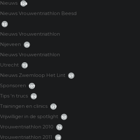
Nieuws
328
Nieuws Vrouwentriathlon Beesd
52
Nieuws Vrouwentriathlon
Nijeveen
25
Nieuws Vrouwentriathlon
Utrecht
73
Nieuws Zwemloop Het Lint
57
Sponsoren
107
Tips 'n trucs
64
Trainingen en clinics
127
Vrijwilliger in de spotlight
52
Vrouwentriathlon 2010
14
Vrouwentriathlon 2011
18