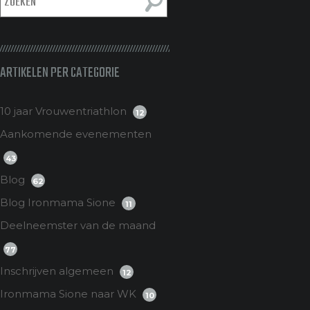
ARTIKELEN PER CATEGORIE
10 jaar Vrouwentriathlon
12
Aankomende evenementen
43
Blog
62
Blog Ironmama Sione
11
Deelneemster van de maand
77
Inschrijven algemeen
12
Ironmama Sione naar WK
10