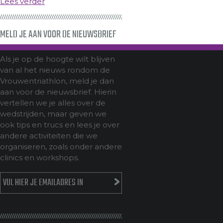
Lees verder
MELD JE AAN VOOR DE NIEUWSBRIEF
Als je op de hoogte wilt blijven
van al het nieuws rondom de
Vrouwentriathlon, meld je dan
aan voor de nieuwsbrief. Hierin
vertellen we je alles over de
wedstrijden, maar geven we
ook tips en trucs en lees je over
andere activiteiten die we
organiseren, zoals onder andere
clinics en workshops.