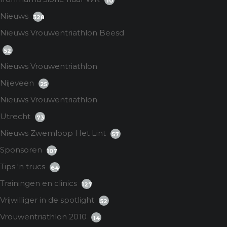
10
Nieuws
328
Nieuws Vrouwentriathlon Beesd
52
Nieuws Vrouwentriathlon
Nijeveen
25
Nieuws Vrouwentriathlon
Utrecht
73
Nieuws Zwemloop Het Lint
57
Sponsoren
107
Tips 'n trucs
64
Trainingen en clinics
127
Vrijwilliger in de spotlight
52
Vrouwentriathlon 2010
14