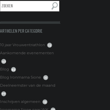
ARTIKELEN PER CATEGORIE
10 jaar Vrouwentriathlon
12
Aankomende evenementen
43
Blog
62
Blog Ironmama Sione
11
Deelneemster van de maand
77
Inschrijven algemeen
12
Ironmama Sione naar WK