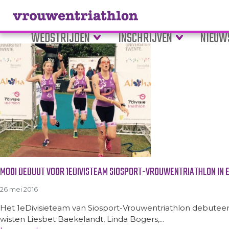
Tag Archive: mini
WEDSTRIJDEN
INSCHRIJVEN
NIEUW
MOOI DEBUUT VOOR 1EDIVISTEAM SIOSPORT-VROUWENTRIATHLON IN 
26 mei 2016
Het 1eDivisieteam van Siosport-Vrouwentriathlon debuteerd
wisten Liesbet Baekelandt, Linda Bogers,...