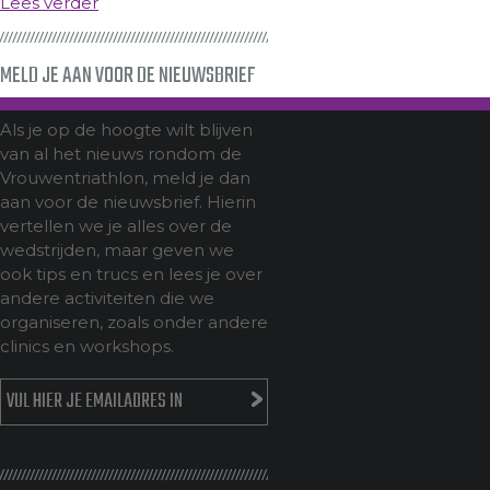
Lees verder
MELD JE AAN VOOR DE NIEUWSBRIEF
Als je op de hoogte wilt blijven
van al het nieuws rondom de
Vrouwentriathlon, meld je dan
aan voor de nieuwsbrief. Hierin
vertellen we je alles over de
wedstrijden, maar geven we
ook tips en trucs en lees je over
andere activiteiten die we
organiseren, zoals onder andere
clinics en workshops.