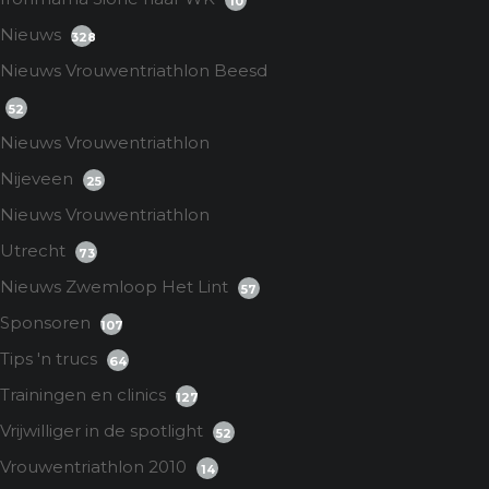
10
Nieuws
328
Nieuws Vrouwentriathlon Beesd
52
Nieuws Vrouwentriathlon
Nijeveen
25
Nieuws Vrouwentriathlon
Utrecht
73
Nieuws Zwemloop Het Lint
57
Sponsoren
107
Tips 'n trucs
64
Trainingen en clinics
127
Vrijwilliger in de spotlight
52
Vrouwentriathlon 2010
14