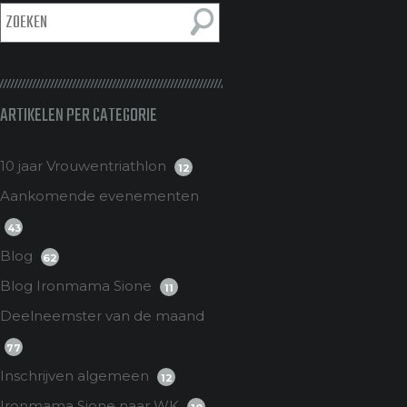
ARTIKELEN PER CATEGORIE
10 jaar Vrouwentriathlon
12
Aankomende evenementen
43
Blog
62
Blog Ironmama Sione
11
Deelneemster van de maand
77
Inschrijven algemeen
12
Ironmama Sione naar WK