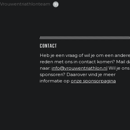
Vrouwentriathlonteam
71
CONTACT
Heb je een vraag of wil je om een ander
reden met ons in contact komen? Mail d
naar:
info@vrouwentriathlon.nl
Wil je ons
sponsoren? Daarover vind je meer
informatie op
onze sponsorpagina