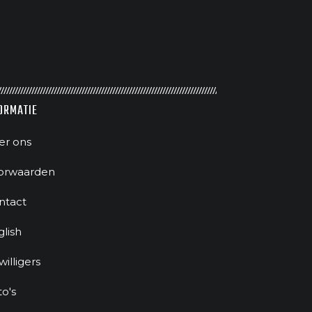
ORMATIE
er ons
orwaarden
ntact
glish
jwilligers
to's