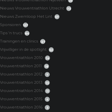
25
Nieuws Vrouwentriathlon Utrecht
73
Nieuws Zwemloop Het Lint
57
Sponsoren
107
Tips 'n trucs
64
Trainingen en clinics
127
Vrijwilliger in de spotlight
52
Vrouwentriathlon 2010
14
Vrouwentriathlon 2011
18
Vrouwentriathlon 2012
7
Vrouwentriathlon 2013
13
Vrouwentriathlon 2014
11
Vrouwentriathlon 2015
4
Vrouwentriathlon 2016
3