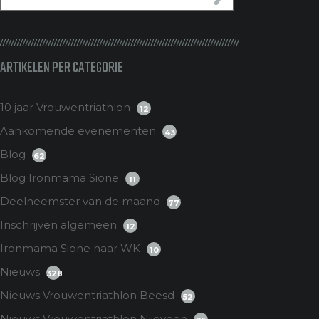
ARTIKELEN PER CATEGORIE
10 jaar Vrouwentriathlon
12
Aankomende evenementen
43
Blog
62
Blog Ironmama Sione
11
Deelneemster van de maand
77
Inschrijven algemeen
12
Ironmama Sione naar WK
10
Nieuws
328
Nieuws Vrouwentriathlon Beesd
52
Nieuws Vrouwentriathlon Nijeveen