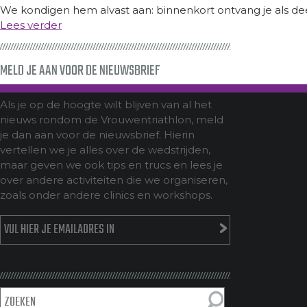
We kondigen hem alvast aan: binnenkort ontvang je als dee
Lees verder
MELD JE AAN VOOR DE NIEUWSBRIEF
Als je op de hoogte wilt blijven van al het
nieuws rondom de Vrouwentriathlon, meld
je dan aan voor de nieuwsbrief. Hierin
vertellen we je alles over de wedstrijden,
maar geven we ook tips en trucs en lees je
over andere activiteiten die we organiseren,
zoals onder andere clinics en workshops.