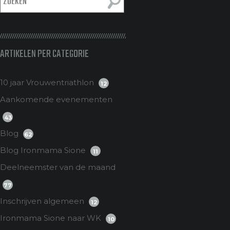
ARTIKELEN PER CATEGORIE
10 jaar Vrouwentriathlon
12
Aankomende evenementen
43
Blog
62
Blog Ironmama Sione
11
Deelneemster van de maand
77
Inschrijven algemeen
12
Ironmama Sione naar WK
10