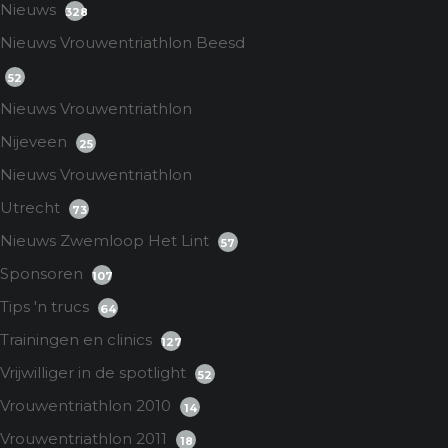
Nieuws
328
Nieuws Vrouwentriathlon Beesd
52
Nieuws Vrouwentriathlon
Nijeveen
25
Nieuws Vrouwentriathlon
Utrecht
73
Nieuws Zwemloop Het Lint
57
Sponsoren
107
Tips 'n trucs
64
Trainingen en clinics
127
Vrijwilliger in de spotlight
52
Vrouwentriathlon 2010
14
Vrouwentriathlon 2011
18