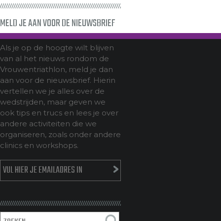
MELD JE AAN VOOR DE NIEUWSBRIEF
Als je op de hoogte wilt blijven
van al het nieuws rondom de
Vrouwentriathlon, meld je dan
aan voor de nieuwsbrief. Hierin
vertellen we je alles over de
wedstrijden, maar geven we
ook tips en trucs en lees je over
andere activiteiten die we
organiseren, zoals onder andere
clinics en workshops.