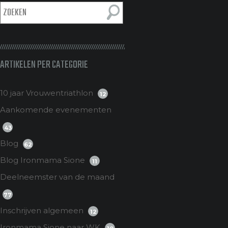
ARTIKELEN PER CATEGORIE
10 jaar Vrouwentriathlon
12
Aankomende evenementen
43
Blog
62
Blog Ironmama Sione
11
Deelneemster van de maand
77
Inschrijven algemeen
12
Ironmama Sione naar WK