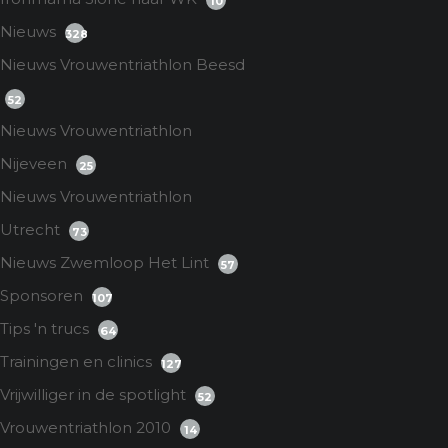
10
Nieuws
328
Nieuws Vrouwentriathlon Beesd
52
Nieuws Vrouwentriathlon
Nijeveen
25
Nieuws Vrouwentriathlon
Utrecht
73
Nieuws Zwemloop Het Lint
57
Sponsoren
107
Tips 'n trucs
64
Trainingen en clinics
127
Vrijwilliger in de spotlight
52
Vrouwentriathlon 2010
14