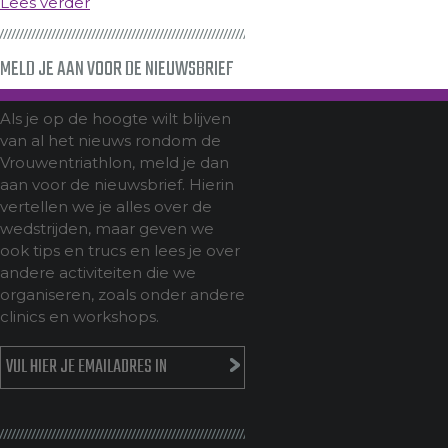
Lees verder
MELD JE AAN VOOR DE NIEUWSBRIEF
Als je op de hoogte wilt blijven
van al het nieuws rondom de
Vrouwentriathlon, meld je dan
aan voor de nieuwsbrief. Hierin
vertellen we je alles over de
wedstrijden, maar geven we
ook tips en trucs en lees je over
andere activiteiten die we
organiseren, zoals onder andere
clinics en workshops.