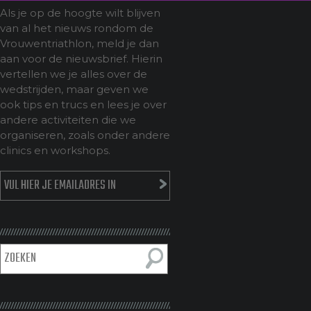
Als je op de hoogte wilt blijven
van al het nieuws rondom de
Vrouwentriathlon, meld je dan
aan voor de nieuwsbrief. Hierin
vertellen we je alles over de
wedstrijden, maar geven we
ook tips en trucs en lees je over
andere activiteiten die we
organiseren, zoals onder andere
clinics en workshops.