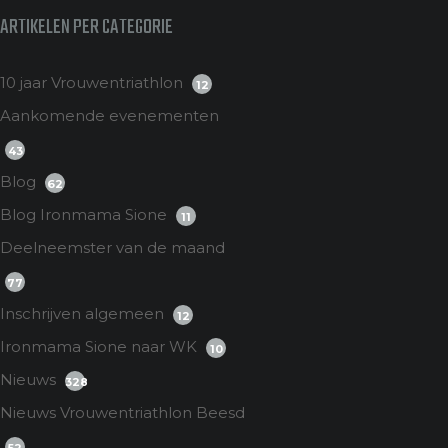
ARTIKELEN PER CATEGORIE
10 jaar Vrouwentriathlon
12
Aankomende evenementen
43
Blog
62
Blog Ironmama Sione
11
Deelneemster van de maand
77
Inschrijven algemeen
12
Ironmama Sione naar WK
10
Nieuws
328
Nieuws Vrouwentriathlon Beesd