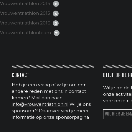
Vrouwentriathlon 2014
11
Vrouwentriathlon 2015
4
Vrouwentriathlon 2016
3
Vrouwentriathlonteam
71
CONTACT
BLIJF OP DE 
Heb je een vraag of wil je om een
Wil je op de 
andere reden met ons in contact
onze activit
komen? Mail dan naar:
voor onze ni
info@vrouwentriathlon.nl
Wil je ons
sponsoren? Daarover vind je meer
informatie op
onze sponsorpagina