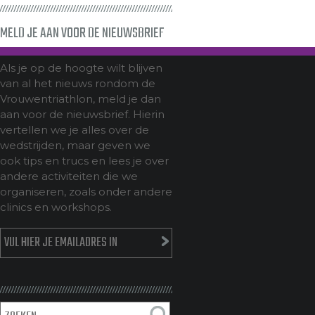
MELD JE AAN VOOR DE NIEUWSBRIEF
Als je op de hoogte wilt blijven
van al het nieuws rondom de
Vrouwentriathlon, meld je dan
aan voor de nieuwsbrief. Hierin
vertellen we je alles over de
wedstrijden, maar geven we
ook tips en trucs en lees je over
andere activiteiten die we
organiseren, zoals onder andere
clinics en workshops.