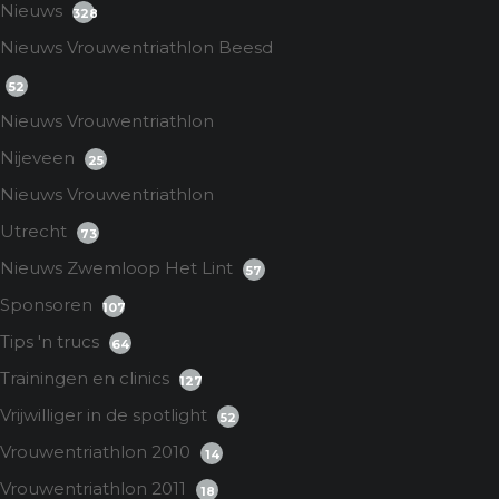
Nieuws
328
Nieuws Vrouwentriathlon Beesd
52
Nieuws Vrouwentriathlon
Nijeveen
25
Nieuws Vrouwentriathlon
Utrecht
73
Nieuws Zwemloop Het Lint
57
Sponsoren
107
Tips 'n trucs
64
Trainingen en clinics
127
Vrijwilliger in de spotlight
52
Vrouwentriathlon 2010
14
Vrouwentriathlon 2011
18