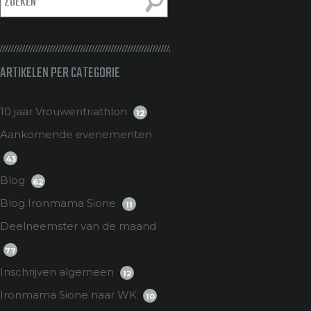
ARTIKELEN PER CATEGORIE
10 jaar Vrouwentriathlon
12
Aankomende evenementen
43
Blog
62
Blog Ironmama Sione
11
Deelneemster van de maand
77
Inschrijven algemeen
12
Ironmama Sione naar WK
10