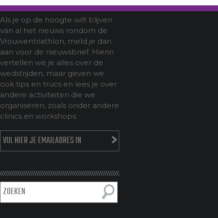
Als je op de hoogte wilt blijven
van al het nieuws rondom de
Vrouwentriathlon, meld je dan
aan voor de nieuwsbrief. Hierin
vertellen we je alles over de
wedstrijden, maar geven we
ook tips en trucs en lees je over
andere activiteiten die we
organiseren, zoals onder andere
clinics en workshops.