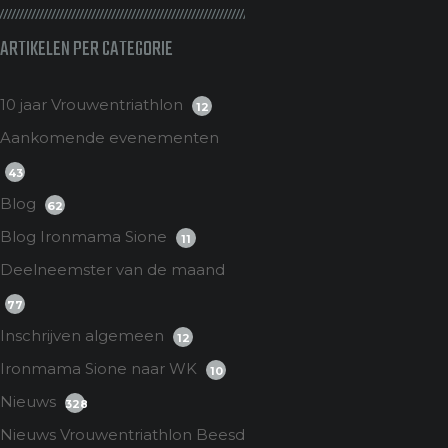
ARTIKELEN PER CATEGORIE
10 jaar Vrouwentriathlon
12
Aankomende evenementen
43
Blog
62
Blog Ironmama Sione
11
Deelneemster van de maand
77
Inschrijven algemeen
12
Ironmama Sione naar WK
10
Nieuws
328
Nieuws Vrouwentriathlon Beesd