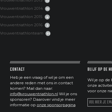
Vrouwentriathlon 2013
13
Vrouwentriathlon 2014
11
Vrouwentriathlon 2015
4
Vrouwentriathlon 2016
3
Vrouwentriathlonteam
71
CONTACT
BLIJF OP DE 
Heb je een vraag of wil je om een
Wil je op de 
andere reden met ons in contact
onze activit
komen? Mail dan naar:
voor onze ni
info@vrouwentriathlon.nl
Wil je ons
sponsoren? Daarover vind je meer
informatie op
onze sponsorpagina