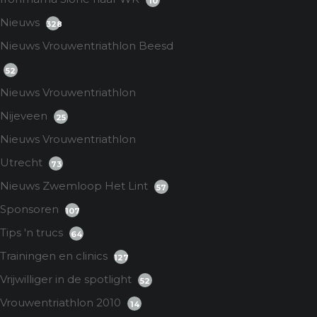
10
Nieuws
328
Nieuws Vrouwentriathlon Beesd
52
Nieuws Vrouwentriathlon
Nijeveen
25
Nieuws Vrouwentriathlon
Utrecht
73
Nieuws Zwemloop Het Lint
57
Sponsoren
107
Tips 'n trucs
64
Trainingen en clinics
127
Vrijwilliger in de spotlight
52
Vrouwentriathlon 2010
14