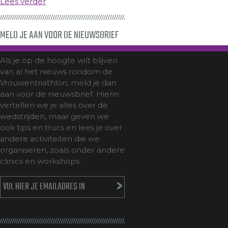
Lees verder
MELD JE AAN VOOR DE NIEUWSBRIEF
Als je op de hoogte wilt blijven
van al het nieuws rondom de
Vrouwentriathlon, meld je dan
aan voor de nieuwsbrief. Hierin
vertellen we je alles over de
wedstrijden, maar geven we
ook tips en trucs en lees je over
andere activiteiten die we
organiseren, zoals onder andere
clinics en workshops.