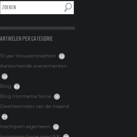
ARTIKELEN PER CATEGORIE
10 jaar Vrouwentriathlon
12
Aankomende evenementen
43
Blog
62
Blog Ironmama Sione
11
Deelneemster van de maand
77
Inschrijven algemeen
12
Ironmama Sione naar WK