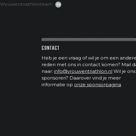
Vrouwentriathlonteam
71
CONTACT
Heb je een vraag of wil je om een ander
reden met ons in contact komen? Mail d
naar:
info@vrouwentriathlon.nl
Wil je ons
sponsoren? Daarover vind je meer
informatie op
onze sponsorpagina