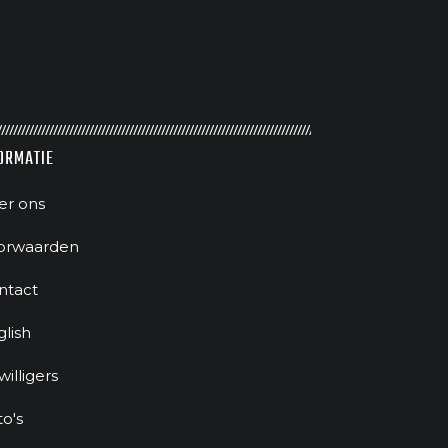
ORMATIE
er ons
orwaarden
ntact
glish
jwilligers
to's