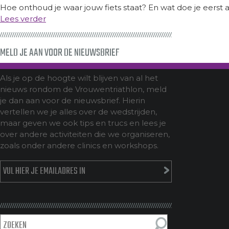
Hoe onthoud je waar jouw fiets staat? En wat doe je eerst al
Lees verder
MELD JE AAN VOOR DE NIEUWSBRIEF
Als je op de hoogte wilt blijven van al het
nieuws rondom de Vrouwentriathlon, meld
je dan aan voor de nieuwsbrief. Hierin
vertellen we je alles over de wedstrijden,
maar geven we ook tips en trucs en lees je
over andere activiteiten die we organiseren,
zoals onder andere clinics en workshops.