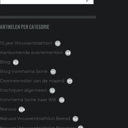
ARTIKELEN PER CATEGORIE
10 jaar Vrouwentriathlon
12
Aankomende evenementen
43
Blog
62
Blog Ironmama Sione
11
Deelneemster van de maand
77
Inschrijven algemeen
12
Ironmama Sione naar WK
10
Nieuws
328
Nieuws Vrouwentriathlon Beesd
52
Nieuws Vrouwentriathlon Nijeveen