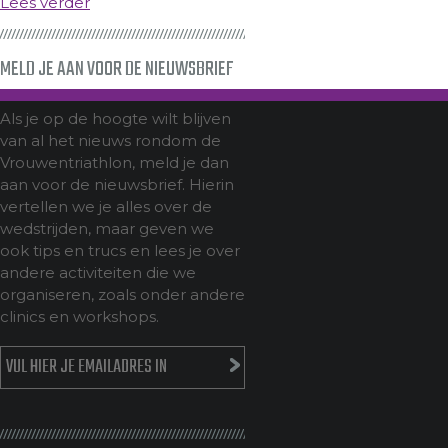
Lees verder
MELD JE AAN VOOR DE NIEUWSBRIEF
Als je op de hoogte wilt blijven
van al het nieuws rondom de
Vrouwentriathlon, meld je dan
aan voor de nieuwsbrief. Hierin
vertellen we je alles over de
wedstrijden, maar geven we
ook tips en trucs en lees je over
andere activiteiten die we
organiseren, zoals onder andere
clinics en workshops.