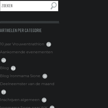
ARTIKELEN PER CATEGORIE
10 jaar Vrouwentriathlon
12
Aankomende evenementen
43
Blog
62
Blog Ironmama Sione
11
Deelneemster van de maand
77
Inschrijven algemeen
12
Ironmama Sione naar WK