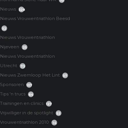
10
Nieuws
328
Nieuws Vrouwentriathlon Beesd
52
Nieuws Vrouwentriathlon
Nijeveen
25
Nieuws Vrouwentriathlon
Utrecht
73
Nieuws Zwemloop Het Lint
57
Sponsoren
107
Tips 'n trucs
64
Trainingen en clinics
127
Vrijwilliger in de spotlight
52
Vrouwentriathlon 2010
14