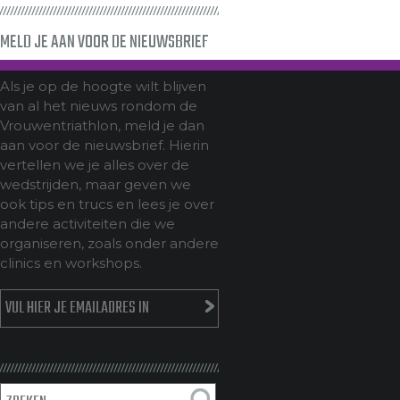
MELD JE AAN VOOR DE NIEUWSBRIEF
Als je op de hoogte wilt blijven
van al het nieuws rondom de
Vrouwentriathlon, meld je dan
aan voor de nieuwsbrief. Hierin
vertellen we je alles over de
wedstrijden, maar geven we
ook tips en trucs en lees je over
andere activiteiten die we
organiseren, zoals onder andere
clinics en workshops.