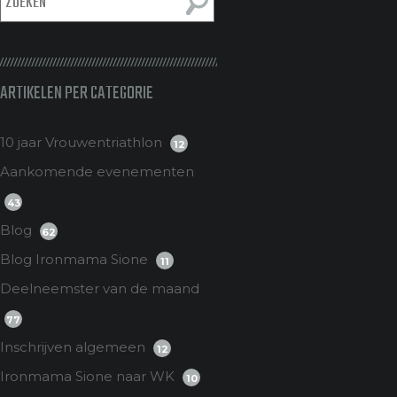
ARTIKELEN PER CATEGORIE
10 jaar Vrouwentriathlon
12
Aankomende evenementen
43
Blog
62
Blog Ironmama Sione
11
Deelneemster van de maand
77
Inschrijven algemeen
12
Ironmama Sione naar WK
10