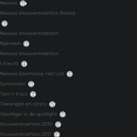
Nieuws
328
Nieuws Vrouwentriathlon Beesd
52
Nieuws Vrouwentriathlon
Nijeveen
25
Nieuws Vrouwentriathlon
Utrecht
73
Nieuws Zwemloop Het Lint
57
Sponsoren
107
Tips 'n trucs
64
Trainingen en clinics
127
Vrijwilliger in de spotlight
52
Vrouwentriathlon 2010
14
Vrouwentriathlon 2011
18