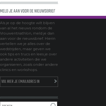
MELD JE AAN VOOR DE NIEUWSBRIEF
Als je op de hoogte wilt blijven
van al het nieuws rondom de
Vrouwentriathlon, meld je dan
aan voor de nieuwsbrief. Hierin
vertellen we je alles over de
wedstrijden, maar geven we
ook tips en trucs en lees je over
andere activiteiten die we
organiseren, zoals onder andere
clinics en workshops.