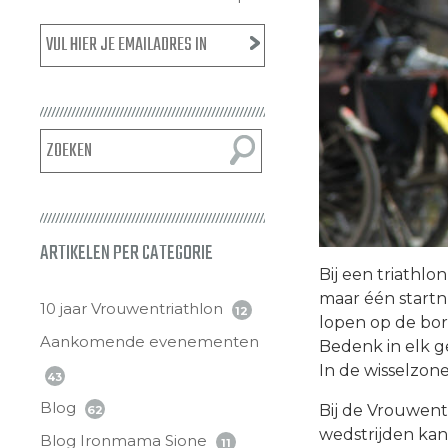
ARTIKELEN PER CATEGORIE
Bij een triathlo
maar één startnu
10 jaar Vrouwentriathlon
12
lopen op de bor
Aankomende evenementen
Bedenk in elk g
In de wisselzone
43
Blog
Bij de Vrouwentri
62
wedstrijden kan
Blog Ironmama Sione
11