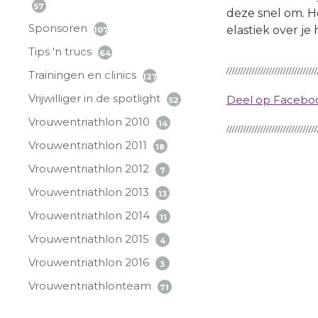
57
deze snel om. H
Sponsoren
elastiek over je
107
Tips 'n trucs
64
Trainingen en clinics
127
Vrijwilliger in de spotlight
Deel op Faceb
52
Vrouwentriathlon 2010
14
Vrouwentriathlon 2011
18
Vrouwentriathlon 2012
7
Vrouwentriathlon 2013
13
Vrouwentriathlon 2014
11
Vrouwentriathlon 2015
4
Vrouwentriathlon 2016
3
Vrouwentriathlonteam
71