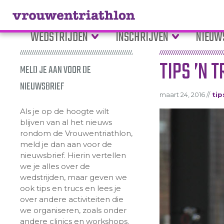
WEDSTRIJDEN
INSCHRIJVEN
NIEUW
TIPS ’N 
MELD JE AAN VOOR DE
NIEUWSBRIEF
maart 24, 2016 //
tip
Als je op de hoogte wilt
blijven van al het nieuws
rondom de Vrouwentriathlon,
meld je dan aan voor de
nieuwsbrief. Hierin vertellen
we je alles over de
wedstrijden, maar geven we
ook tips en trucs en lees je
over andere activiteiten die
we organiseren, zoals onder
andere clinics en workshops.