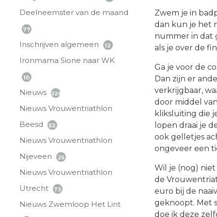
Deelneemster van de maand
Zwem je in badpa
dan kun je het 
77
nummer in dat ge
Inschrijven algemeen
12
als je over de fi
Ironmama Sione naar WK
Ga je voor de c
10
Dan zijn er ande
verkrijgbaar, w
Nieuws
328
door middel van
Nieuws Vrouwentriathlon
kliksluiting die
Beesd
lopen draai je d
52
ook gelletjes 
Nieuws Vrouwentriathlon
ongeveer een tie
Nijeveen
25
Wil je (nog) nie
Nieuws Vrouwentriathlon
de Vrouwentriat
Utrecht
73
euro bij de naa
geknoopt. Met 
Nieuws Zwemloop Het Lint
doe ik deze zel