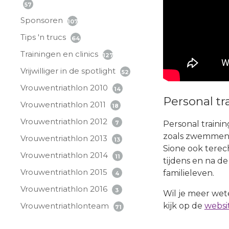
57
Sponsoren
107
Tips 'n trucs
64
Trainingen en clinics
127
Vrijwilliger in de spotlight
52
Vrouwentriathlon 2010
14
Personal tr
Vrouwentriathlon 2011
18
Vrouwentriathlon 2012
7
Personal trainin
zoals zwemmen (
Vrouwentriathlon 2013
13
Sione ook terech
Vrouwentriathlon 2014
11
tijdens en na d
Vrouwentriathlon 2015
familieleven.
4
Vrouwentriathlon 2016
3
Wil je meer we
Vrouwentriathlonteam
kijk op de
websi
71