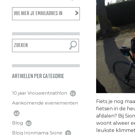
ARTIKELEN PER CATEGORIE
10 jaar Vrouwentriathlon
12
Fiets je nog ma
Aankomende evenementen
fietsen in de h
43
afdalen? Bij Sio
Blog
woont alweer ee
62
leukste klimmet
Blog Ironmama Sione
11