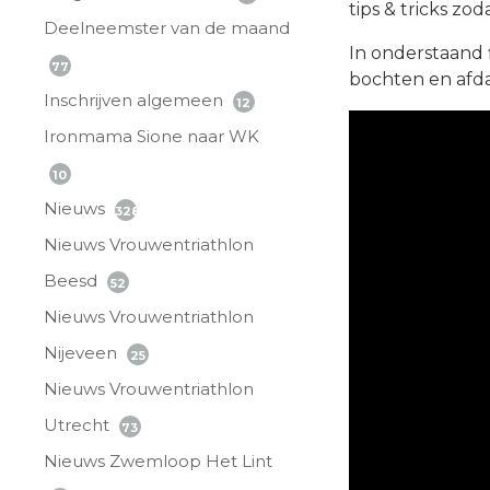
tips & tricks zo
Deelneemster van de maand
In onderstaand f
77
bochten en afda
Inschrijven algemeen
12
Ironmama Sione naar WK
10
Nieuws
328
Nieuws Vrouwentriathlon
Beesd
52
Nieuws Vrouwentriathlon
Nijeveen
25
Nieuws Vrouwentriathlon
Utrecht
73
Nieuws Zwemloop Het Lint