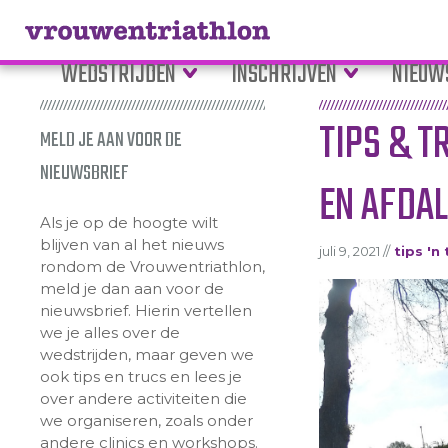
WEDSTRIJDEN
INSCHRIJVEN
NIEUW
TIPS & T
MELD JE AAN VOOR DE
NIEUWSBRIEF
EN AFDA
Als je op de hoogte wilt
blijven van al het nieuws
juli 9, 2021 //
tips 'n 
rondom de Vrouwentriathlon,
meld je dan aan voor de
nieuwsbrief. Hierin vertellen
we je alles over de
wedstrijden, maar geven we
ook tips en trucs en lees je
over andere activiteiten die
we organiseren, zoals onder
andere clinics en workshops.