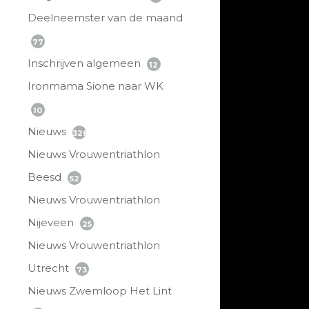
Deelneemster van de maand
77
Inschrijven algemeen
12
Ironmama Sione naar WK
10
Nieuws
328
Nieuws Vrouwentriathlon
Beesd
52
Nieuws Vrouwentriathlon
Nijeveen
25
Nieuws Vrouwentriathlon
Utrecht
73
Nieuws Zwemloop Het Lint