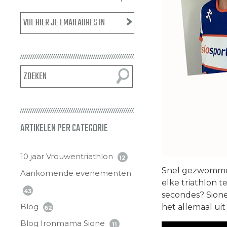
ARTIKELEN PER CATEGORIE
10 jaar Vrouwentriathlon
12
Snel gezwommen, 
Aankomende evenementen
elke triathlon t
43
secondes? Sione 
Blog
het allemaal uit 
62
Blog Ironmama Sione
11