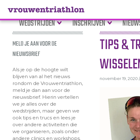
WEDSTRIJDEN
INSCHRIJVEN
NIEUW
TIPS & T
MELD JE AAN VOOR DE
NIEUWSBRIEF
WISSELE
Als je op de hoogte wilt
blijven van al het nieuws
november 19, 2020 /
rondom de Vrouwentriathlon,
meld je dan aan voor de
nieuwsbrief. Hierin vertellen
we je alles over de
wedstrijden, maar geven we
ook tips en trucs en lees je
over andere activiteiten die
we organiseren, zoals onder
andere clinics en workshops.