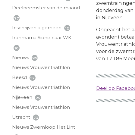
zwemtrainingen 
Deelneemster van de maand
donderdag van 
in Nijeveen.
77
Inschrijven algemeen
12
Ongeacht het aa
avonden) betaal 
Ironmama Sione naar WK
Vrouwentriathlo
10
voor de zwemtra
Nieuws
van TZT86 Meer 
328
Nieuws Vrouwentriathlon
Beesd
52
Nieuws Vrouwentriathlon
Deel op Faceb
Nijeveen
25
Nieuws Vrouwentriathlon
Utrecht
73
Nieuws Zwemloop Het Lint