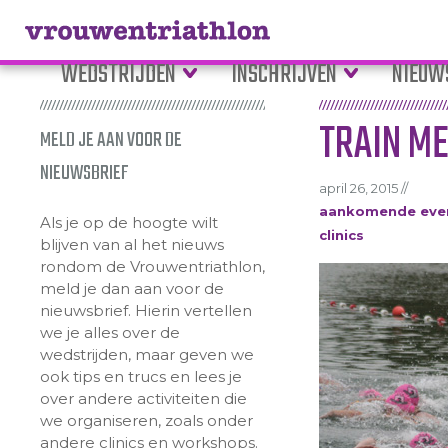
WEDSTRIJDEN
INSCHRIJVEN
NIEUW
TRAIN ME
MELD JE AAN VOOR DE
NIEUWSBRIEF
april 26, 2015 //
aankomende eve
Als je op de hoogte wilt
clinics
blijven van al het nieuws
rondom de Vrouwentriathlon,
meld je dan aan voor de
nieuwsbrief. Hierin vertellen
we je alles over de
wedstrijden, maar geven we
ook tips en trucs en lees je
over andere activiteiten die
we organiseren, zoals onder
andere clinics en workshops.