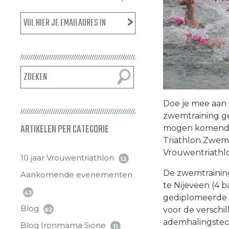
Doe je mee aan 
zwemtraining ge
ARTIKELEN PER CATEGORIE
mogen komende
Triathlon Zwem 
Vrouwentriathlo
10 jaar Vrouwentriathlon
12
De zwemtrainin
Aankomende evenementen
te Nijeveen (4 
43
gediplomeerde t
Blog
voor de verschi
62
ademhalingstec
Blog Ironmama Sione
11