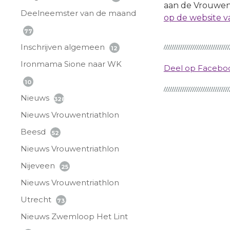
aan de Vrouwen
Deelneemster van de maand
op de website v
77
Inschrijven algemeen
12
Ironmama Sione naar WK
Deel op Faceb
10
Nieuws
328
Nieuws Vrouwentriathlon
Beesd
52
Nieuws Vrouwentriathlon
Nijeveen
25
Nieuws Vrouwentriathlon
Utrecht
73
Nieuws Zwemloop Het Lint