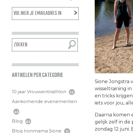
ARTIKELEN PER CATEGORIE
Sione Jongstra 
wisseltraining i
10 jaar Vrouwentriathlon
12
en tricks krijge
Aankomende evenementen
iets voor jou, a
43
Daarna komen er
Blog
gelijk zelf in d
62
zondag 12 juni.
Blog Ironmama Sione
11