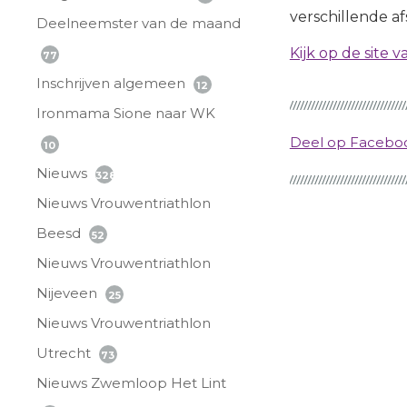
verschillende af
Deelneemster van de maand
Kijk op de site 
77
Inschrijven algemeen
12
Ironmama Sione naar WK
Deel op Faceb
10
Nieuws
328
Nieuws Vrouwentriathlon
Beesd
52
Nieuws Vrouwentriathlon
Nijeveen
25
Nieuws Vrouwentriathlon
Utrecht
73
Nieuws Zwemloop Het Lint