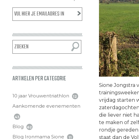
ARTIKELEN PER CATEGORIE
Sione Jongstra v
trainingsweeke
10 jaar Vrouwentriathlon
12
vrijdag starten
Aankomende evenementen
zaterdagochtend
die liever niet
43
te maken of zelf
Blog
62
rondje gereden 
Blog Ironmama Sione
staat dan de Vo
11