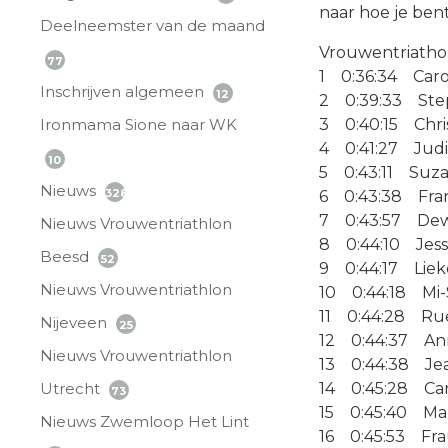
naar hoe je bent 
Deelneemster van de maand
Vrouwentriathon 
77
1 0:36:34 Caro
Inschrijven algemeen
12
2 0:39:33 Ste
Ironmama Sione naar WK
3 0:40:15 Chris
4 0:41:27 Judi
10
5 0:43:11 Suz
Nieuws
328
6 0:43:38 Fran
7 0:43:57 De
Nieuws Vrouwentriathlon
8 0:44:10 Jes
Beesd
52
9 0:44:17 Liek
Nieuws Vrouwentriathlon
10 0:44:18 Mi-
11 0:44:28 Rue
Nijeveen
25
12 0:44:37 Ann
Nieuws Vrouwentriathlon
13 0:44:38 Jea
Utrecht
14 0:45:28 Car
73
15 0:45:40 Ma
Nieuws Zwemloop Het Lint
16 0:45:53 Fra