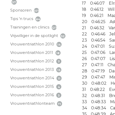
57
17 0:46:07 Elr
18 0:46:12 Will
Sponsoren
107
19 0:46:21 Ma
Tips 'n trucs
64
20 0:46:25 Ast
Trainingen en clinics
21 0:46:32 Va
127
22 0:46:46 Jel
Vrijwilliger in de spotlight
52
23 0:46:54 Sa
Vrouwentriathlon 2010
14
24 0:47:01 Su
Vrouwentriathlon 2011
25 0:47:06 La
18
26 0:47:07 Lis
Vrouwentriathlon 2012
7
27 0:47:11 Cha
Vrouwentriathlon 2013
13
28 0:47:19 Dan
29 0:47:47 Mi
Vrouwentriathlon 2014
11
30 0:48:02 H
Vrouwentriathlon 2015
4
31 0:48:22 Ev
Vrouwentriathlon 2016
32 0:48:31 Bre
3
33 0:48:33 Mar
Vrouwentriathlonteam
71
34 0:48:34 C
35 0:48:39 An