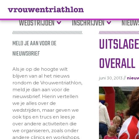
WEDSTRIJDEN
INSCHRIJVEN
NIEUW
UITSLAG
MELD JE AAN VOOR DE
NIEUWSBRIEF
OVERALL
Als je op de hoogte wilt
blijven van al het nieuws
juni 30, 2013 //
nieu
rondom de Vrouwentriathlon,
meld je dan aan voor de
nieuwsbrief. Hierin vertellen
we je alles over de
wedstrijden, maar geven we
ook tips en trucs en lees je
over andere activiteiten die
we organiseren, zoals onder
andere clinics en workshops.