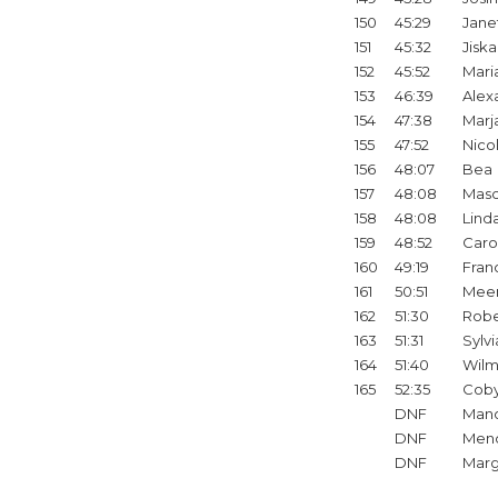
150
45:29
Jane
151
45:32
Jiska
152
45:52
Mari
153
46:39
Alex
154
47:38
Marj
155
47:52
Nico
156
48:07
Bea
157
48:08
Mas
158
48:08
Lind
159
48:52
Caro
160
49:19
Fran
161
50:51
Mee
162
51:30
Robe
163
51:31
Sylvi
164
51:40
Wil
165
52:35
Cob
DNF
Man
DNF
Men
DNF
Mar