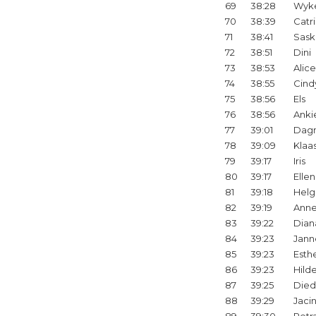
69
38:28
Wyk
70
38:39
Catr
71
38:41
Sask
72
38:51
Dini
73
38:53
Alice
74
38:55
Cind
75
38:56
Els
76
38:56
Anki
77
39:01
Dag
78
39:09
Klaa
79
39:17
Iris
80
39:17
Ellen
81
39:18
Helg
82
39:19
Ann
83
39:22
Dian
84
39:23
Jann
85
39:23
Esth
86
39:23
Hild
87
39:25
Died
88
39:29
Jaci