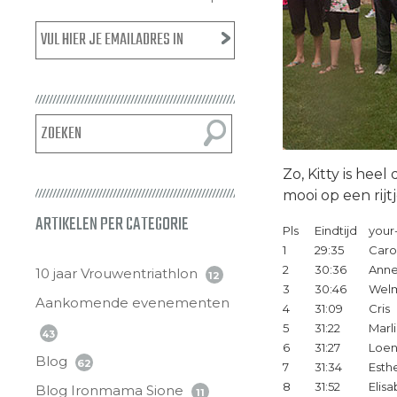
Zo, Kitty is hee
mooi op een rijtj
ARTIKELEN PER CATEGORIE
Pls
Eindtijd
your
1
29:35
Caro
2
30:36
Ann
10 jaar Vrouwentriathlon
12
3
30:46
Wel
Aankomende evenementen
4
31:09
Cris
5
31:22
Marl
43
6
31:27
Loe
Blog
62
7
31:34
Esth
8
31:52
Elis
Blog Ironmama Sione
11