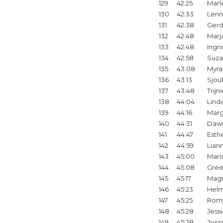
129
42:25
Marl
130
42:33
Len
131
42:38
Ger
132
42:48
Marj
133
42:48
Ingri
134
42:58
Suz
135
43:08
Myra
136
43:13
Sjou
137
43:48
Trijn
138
44:04
Lind
139
44:16
Marg
140
44:31
Daw
141
44:47
Esth
142
44:59
Lian
143
45:00
Mari
144
45:08
Gree
145
45:17
Magr
146
45:23
Hel
147
45:25
Rom
148
45:28
Jess
149
45:28
Josi