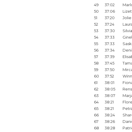
49
37:02
Marl
50
37:06
Lizet
51
37:20
Jolie
52
37:24
Laur
53
37:30
Silvi
54
37:33
Gine
55
37:33
Sask
56
37:34
Deni
57
37:39
Elis
58
37:45
Tama
59
37:50
Mirc
60
37:52
Winn
61
38:01
Fion
62
38:05
Ren
63
38:07
Marj
64
38:21
Flor
65
38:21
Petr
66
38:24
Shar
67
38:26
Dani
68
38:28
Patri