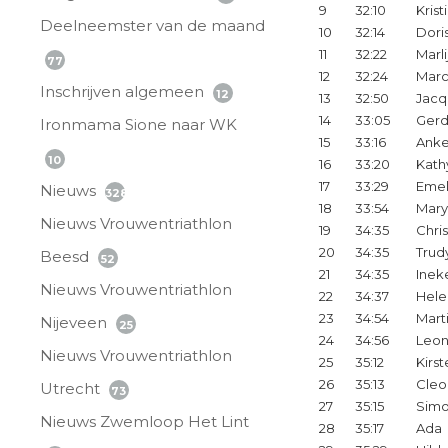
9
32:10
Krist
Deelneemster van de maand
10
32:14
Dori
11
32:22
Marli
77
12
32:24
Marc
Inschrijven algemeen
12
13
32:50
Jacq
14
33:05
Ger
Ironmama Sione naar WK
15
33:16
Ank
10
16
33:20
Kath
17
33:29
Emel
Nieuws
328
18
33:54
Mar
Nieuws Vrouwentriathlon
19
34:35
Chris
20
34:35
Trud
Beesd
52
21
34:35
Inek
Nieuws Vrouwentriathlon
22
34:37
Hele
23
34:54
Mart
Nijeveen
25
24
34:56
Leon
Nieuws Vrouwentriathlon
25
35:12
Kirst
26
35:13
Cleo
Utrecht
73
27
35:15
Sim
Nieuws Zwemloop Het Lint
28
35:17
Ada