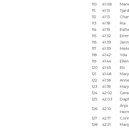
110
41:08
Mari
111
41:13
Tjar
112
41:13
Chan
113
41:18
Ria
114
41:19
Esth
115
41:32
Emm
116
41:39
Jann
117
41:39
Meli
118
41:42
Yda
119
41:44
Ellen
120
41:45
Els
121
41:48
Marj
122
41:56
Anne
123
41:59
Marj
124
42:02
Gera
125
42:03
Dap
Anja
126
42:10
Herm
127
42:17
Cori
128
42:21
Mari