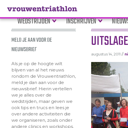
WEDSTRIJDEN
INSCHRIJVEN
NIEUW
UITSLAGE
MELD JE AAN VOOR DE
NIEUWSBRIEF
augustus 14, 2011 //
n
Als je op de hoogte wilt
blijven van al het nieuws
rondom de Vrouwentriathlon,
meld je dan aan voor de
nieuwsbrief. Hierin vertellen
we je alles over de
wedstrijden, maar geven we
ook tips en trucs en lees je
over andere activiteiten die
we organiseren, zoals onder
andere clinics en workshops.