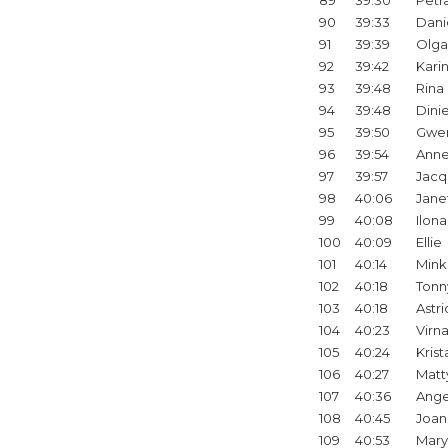
89
39:30
Petr
90
39:33
Dani
91
39:39
Olga
92
39:42
Kari
93
39:48
Rina
94
39:48
Dini
95
39:50
Gwe
96
39:54
Ann
97
39:57
Jacq
98
40:06
Jane
99
40:08
Ilona
100
40:09
Ellie
101
40:14
Mink
102
40:18
Tonn
103
40:18
Astri
104
40:23
Virn
105
40:24
Krist
106
40:27
Matt
107
40:36
Ange
108
40:45
Joan
109
40:53
Mary