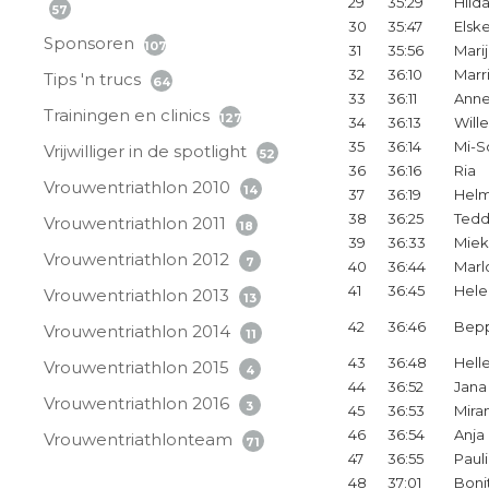
29
35:29
Hild
57
30
35:47
Elsk
Sponsoren
107
31
35:56
Mari
32
36:10
Marri
Tips 'n trucs
64
33
36:11
Anne
Trainingen en clinics
127
34
36:13
Will
35
36:14
Mi-S
Vrijwilliger in de spotlight
52
36
36:16
Ria
Vrouwentriathlon 2010
14
37
36:19
Hel
38
36:25
Tedd
Vrouwentriathlon 2011
18
39
36:33
Mie
Vrouwentriathlon 2012
7
40
36:44
Marl
41
36:45
Hele
Vrouwentriathlon 2013
13
42
36:46
Bep
Vrouwentriathlon 2014
11
43
36:48
Hell
Vrouwentriathlon 2015
4
44
36:52
Jana
Vrouwentriathlon 2016
3
45
36:53
Mira
46
36:54
Anja
Vrouwentriathlonteam
71
47
36:55
Paul
48
37:01
Boni