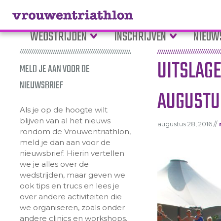
WEDSTRIJDEN
INSCHRIJVEN
NIEUW
UITSLAG
MELD JE AAN VOOR DE
NIEUWSBRIEF
AUGUSTU
Als je op de hoogte wilt
blijven van al het nieuws
augustus 28, 2016 //
rondom de Vrouwentriathlon,
meld je dan aan voor de
nieuwsbrief. Hierin vertellen
we je alles over de
wedstrijden, maar geven we
ook tips en trucs en lees je
over andere activiteiten die
we organiseren, zoals onder
andere clinics en workshops.