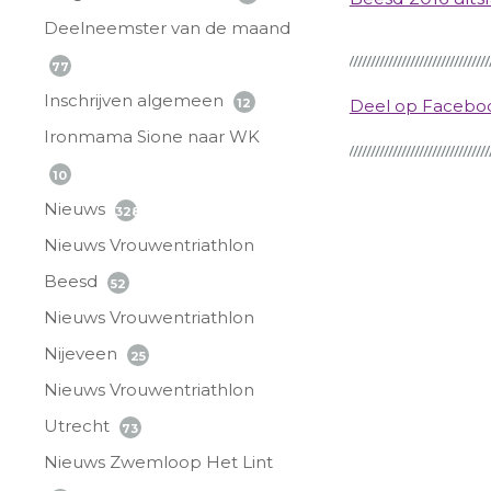
Deelneemster van de maand
77
Inschrijven algemeen
12
Deel op Faceb
Ironmama Sione naar WK
10
Nieuws
328
Nieuws Vrouwentriathlon
Beesd
52
Nieuws Vrouwentriathlon
Nijeveen
25
Nieuws Vrouwentriathlon
Utrecht
73
Nieuws Zwemloop Het Lint