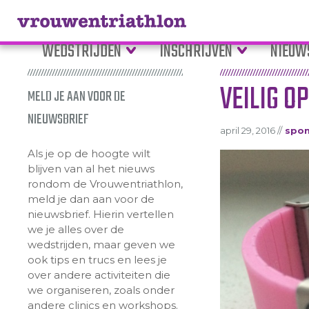
WEDSTRIJDEN
INSCHRIJVEN
NIEUW
VEILIG O
MELD JE AAN VOOR DE
NIEUWSBRIEF
april 29, 2016 //
spon
Als je op de hoogte wilt
blijven van al het nieuws
rondom de Vrouwentriathlon,
meld je dan aan voor de
nieuwsbrief. Hierin vertellen
we je alles over de
wedstrijden, maar geven we
ook tips en trucs en lees je
over andere activiteiten die
we organiseren, zoals onder
andere clinics en workshops.