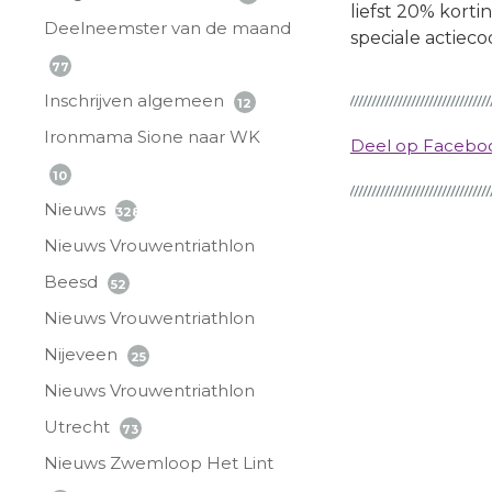
liefst 20% kortin
Deelneemster van de maand
speciale actieco
77
Inschrijven algemeen
12
Ironmama Sione naar WK
Deel op Faceb
10
Nieuws
328
Nieuws Vrouwentriathlon
Beesd
52
Nieuws Vrouwentriathlon
Nijeveen
25
Nieuws Vrouwentriathlon
Utrecht
73
Nieuws Zwemloop Het Lint