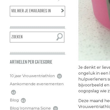
ARTIKELEN PER CATEGORIE
Je denkt er lieve
ongeluk in een k
10 jaar Vrouwentriathlon
12
hulpverleners s
Aankomende evenementen
bijvoorbeeld en 
oogopslag wie 
43
Blog
Deze maand heef
62
Vrouwentriathlon
Blog Ironmama Sione
11