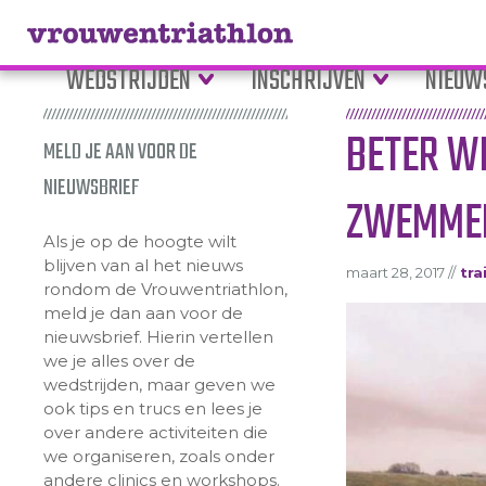
WEDSTRIJDEN
INSCHRIJVEN
NIEUW
BETER W
MELD JE AAN VOOR DE
NIEUWSBRIEF
ZWEMMEN?
Als je op de hoogte wilt
blijven van al het nieuws
maart 28, 2017 //
tra
rondom de Vrouwentriathlon,
meld je dan aan voor de
nieuwsbrief. Hierin vertellen
we je alles over de
wedstrijden, maar geven we
ook tips en trucs en lees je
over andere activiteiten die
we organiseren, zoals onder
andere clinics en workshops.