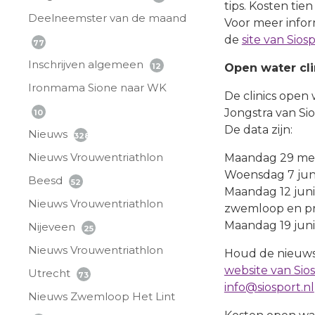
tips. Kosten tien
Deelneemster van de maand
Voor meer infor
de
site van Sios
77
Inschrijven algemeen
12
Open water cli
Ironmama Sione naar WK
De clinics ope
Jongstra van Si
10
De data zijn:
Nieuws
328
Nieuws Vrouwentriathlon
Maandag 29 mei
Woensdag 7 juni
Beesd
52
Maandag 12 jun
Nieuws Vrouwentriathlon
zwemloop en pri
Maandag 19 juni
Nijeveen
25
Nieuws Vrouwentriathlon
Houd de nieuwsbr
website van Sio
Utrecht
73
info@siosport.nl
Nieuws Zwemloop Het Lint