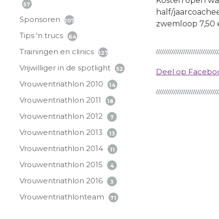
Kosten open water
57
half/jaarcoachee
Sponsoren
107
zwemloop 7,50 
Tips 'n trucs
64
Trainingen en clinics
127
Vrijwilliger in de spotlight
52
Deel op Faceb
Vrouwentriathlon 2010
14
Vrouwentriathlon 2011
18
Vrouwentriathlon 2012
7
Vrouwentriathlon 2013
13
Vrouwentriathlon 2014
11
Vrouwentriathlon 2015
4
Vrouwentriathlon 2016
3
Vrouwentriathlonteam
71