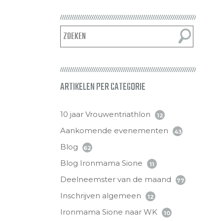
ARTIKELEN PER CATEGORIE
10 jaar Vrouwentriathlon
12
Aankomende evenementen
43
Blog
62
Blog Ironmama Sione
11
Deelneemster van de maand
77
Inschrijven algemeen
12
Ironmama Sione naar WK
10