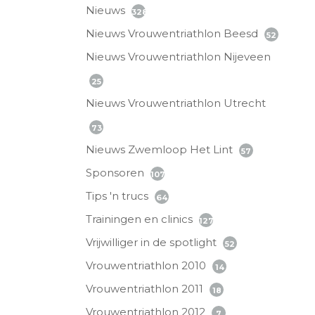
Nieuws
328
Nieuws Vrouwentriathlon Beesd
52
Nieuws Vrouwentriathlon Nijeveen
25
Nieuws Vrouwentriathlon Utrecht
73
Nieuws Zwemloop Het Lint
57
Sponsoren
107
Tips 'n trucs
64
Trainingen en clinics
127
Vrijwilliger in de spotlight
52
Vrouwentriathlon 2010
14
Vrouwentriathlon 2011
18
Vrouwentriathlon 2012
7