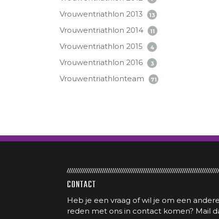
Vrouwentriathlon 2013
13
Vrouwentriathlon 2014
11
Vrouwentriathlon 2015
4
Vrouwentriathlon 2016
3
Vrouwentriathlonteam
71
CONTACT
Heb je een vraag of wil je om een ander
reden met ons in contact komen? Mail d