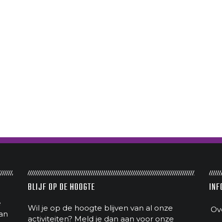
BLIJF OP DE HOOGTE
INF
e
Wil je op de hoogte blijven van al onze
Ov
an
activiteiten? Meld je dan aan voor onze