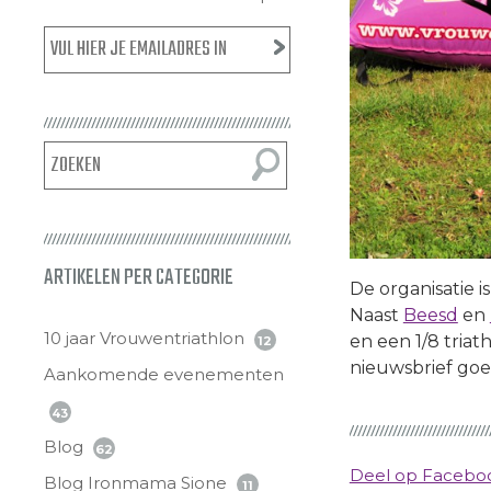
ARTIKELEN PER CATEGORIE
De organisatie 
Naast
Beesd
en
10 jaar Vrouwentriathlon
en een 1/8 triat
12
nieuwsbrief goe
Aankomende evenementen
43
Blog
62
Deel op Faceb
Blog Ironmama Sione
11