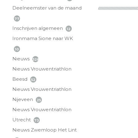
Deelneemster van de maand
77
Inschrijven algemeen
12
Ironmama Sione naar WK
10
Nieuws
328
Nieuws Vrouwentriathlon
Beesd
52
Nieuws Vrouwentriathlon
Nijeveen
25
Nieuws Vrouwentriathlon
Utrecht
73
Nieuws Zwemloop Het Lint