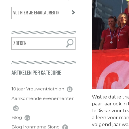
ARTIKELEN PER CATEGORIE
10 jaar Vrouwentriathlon
12
Wist je dat je t
Aankomende evenementen
paar jaar ook i
43
1eDivisie voor te
Blog
alleen voor ma
62
volgend jaar waa
Blog Ironmama Sione
11