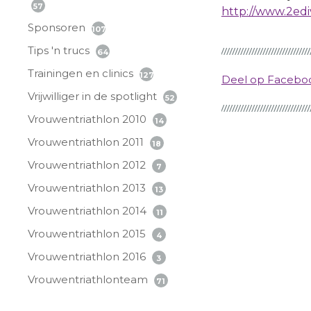
57
http://www.2ediv
Sponsoren
107
Tips 'n trucs
64
Trainingen en clinics
127
Deel op Faceb
Vrijwilliger in de spotlight
52
Vrouwentriathlon 2010
14
Vrouwentriathlon 2011
18
Vrouwentriathlon 2012
7
Vrouwentriathlon 2013
13
Vrouwentriathlon 2014
11
Vrouwentriathlon 2015
4
Vrouwentriathlon 2016
3
Vrouwentriathlonteam
71