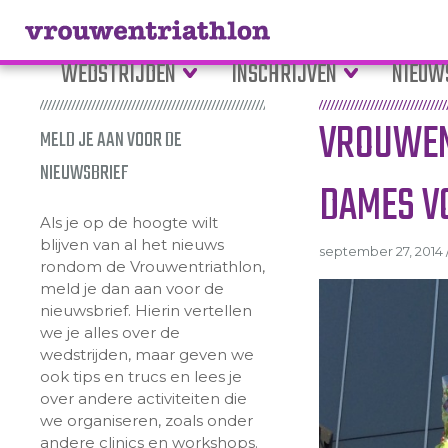
WEDSTRIJDEN
INSCHRIJVEN
NIEUW
VROUWEN
MELD JE AAN VOOR DE
NIEUWSBRIEF
DAMES VO
Als je op de hoogte wilt
blijven van al het nieuws
september 27, 2014 /
rondom de Vrouwentriathlon,
meld je dan aan voor de
nieuwsbrief. Hierin vertellen
we je alles over de
wedstrijden, maar geven we
ook tips en trucs en lees je
over andere activiteiten die
we organiseren, zoals onder
andere clinics en workshops.