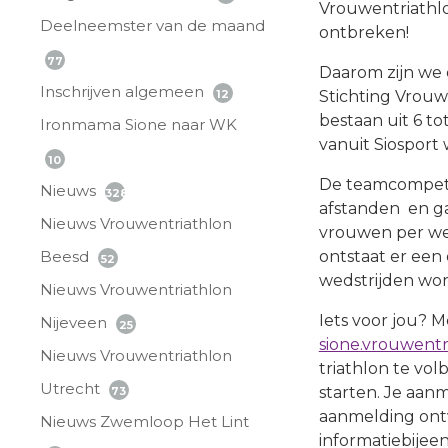
Vrouwentriathlo
Deelneemster van de maand
ontbreken!
77
Daarom zijn we 
Inschrijven algemeen
12
Stichting Vrouw
bestaan uit 6 to
Ironmama Sione naar WK
vanuit Siosport
10
De teamcompetit
Nieuws
328
afstanden en gaa
Nieuws Vrouwentriathlon
vrouwen per wed
Beesd
ontstaat er een
52
wedstrijden wor
Nieuws Vrouwentriathlon
Iets voor jou? M
Nijeveen
25
sione.vrouwentr
Nieuws Vrouwentriathlon
triathlon te vo
Utrecht
starten. Je aanm
73
aanmelding ontv
Nieuws Zwemloop Het Lint
informatiebijee