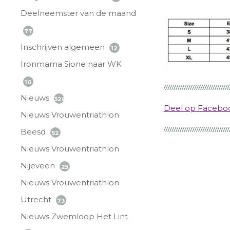
Deelneemster van de maand
77
Inschrijven algemeen
12
Ironmama Sione naar WK
10
Nieuws
328
Deel op Faceb
Nieuws Vrouwentriathlon
Beesd
52
Nieuws Vrouwentriathlon
Nijeveen
25
Nieuws Vrouwentriathlon
Utrecht
73
Nieuws Zwemloop Het Lint