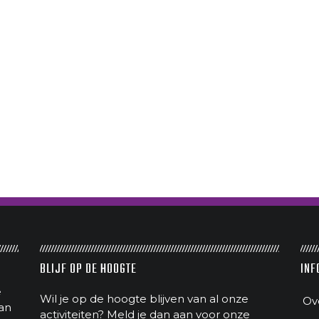
BLIJF OP DE HOOGTE
INF
e
Wil je op de hoogte blijven van al onze
Ov
an
activiteiten? Meld je dan aan voor onze