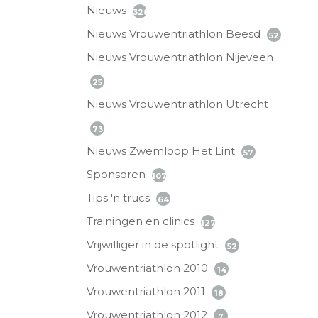
Nieuws
328
Nieuws Vrouwentriathlon Beesd
52
Nieuws Vrouwentriathlon Nijeveen
25
Nieuws Vrouwentriathlon Utrecht
73
Nieuws Zwemloop Het Lint
57
Sponsoren
107
Tips 'n trucs
64
Trainingen en clinics
127
Vrijwilliger in de spotlight
52
Vrouwentriathlon 2010
14
Vrouwentriathlon 2011
18
Vrouwentriathlon 2012
7