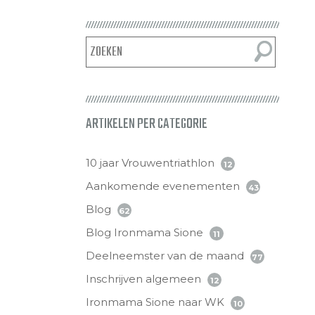
ARTIKELEN PER CATEGORIE
10 jaar Vrouwentriathlon
12
Aankomende evenementen
43
Blog
62
Blog Ironmama Sione
11
Deelneemster van de maand
77
Inschrijven algemeen
12
Ironmama Sione naar WK
10