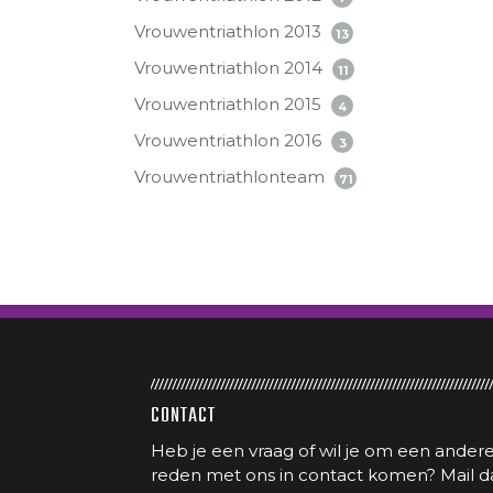
Vrouwentriathlon 2013
13
Vrouwentriathlon 2014
11
Vrouwentriathlon 2015
4
Vrouwentriathlon 2016
3
Vrouwentriathlonteam
71
CONTACT
Heb je een vraag of wil je om een ander
reden met ons in contact komen? Mail d