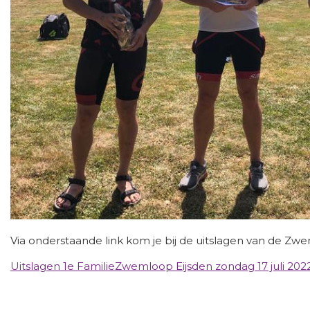
Via onderstaande link kom je bij de uitslagen van de Zwem
Uitslagen 1e FamilieZwemloop Eijsden zondag 17 juli 202