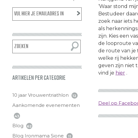
‘Waar stond mijn
Bestudeer daaro
zoek naar iets 
als herkenning
zijn. Kies een v
de looproute va
de route van je 
welke rij hekken
geven zijn niet 
vind je
hier
.
ARTIKELEN PER CATEGORIE
10 jaar Vrouwentriathlon
12
Deel op Faceb
Aankomende evenementen
43
Blog
62
Blog Ironmama Sione
11