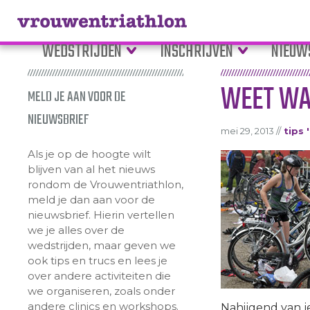
WEDSTRIJDEN
INSCHRIJVEN
NIEUW
WEET WAA
MELD JE AAN VOOR DE
NIEUWSBRIEF
mei 29, 2013 //
tips 
Als je op de hoogte wilt
blijven van al het nieuws
rondom de Vrouwentriathlon,
meld je dan aan voor de
nieuwsbrief. Hierin vertellen
we je alles over de
wedstrijden, maar geven we
ook tips en trucs en lees je
over andere activiteiten die
we organiseren, zoals onder
andere clinics en workshops.
Nahijgend van 