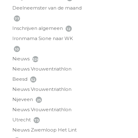
Deelneemster van de maand
77
Inschrijven algemeen
12
Ironmama Sione naar WK
10
Nieuws
328
Nieuws Vrouwentriathlon
Beesd
52
Nieuws Vrouwentriathlon
Nijeveen
25
Nieuws Vrouwentriathlon
Utrecht
73
Nieuws Zwemloop Het Lint