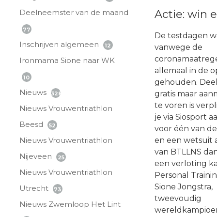
Actie: win 
Deelneemster van de maand
77
De testdagen 
Inschrijven algemeen
12
vanwege de
coronamaatreg
Ironmama Sione naar WK
allemaal in de 
10
gehouden. Deel
Nieuws
gratis maar aa
328
te voren is verpli
Nieuws Vrouwentriathlon
je via Siosport 
Beesd
52
voor één van d
Nieuws Vrouwentriathlon
en een wetsuit 
van BTLLNS dan 
Nijeveen
25
een verloting k
Nieuws Vrouwentriathlon
Personal Traini
Sione Jongstra,
Utrecht
73
tweevoudig
Nieuws Zwemloop Het Lint
wereldkampioe