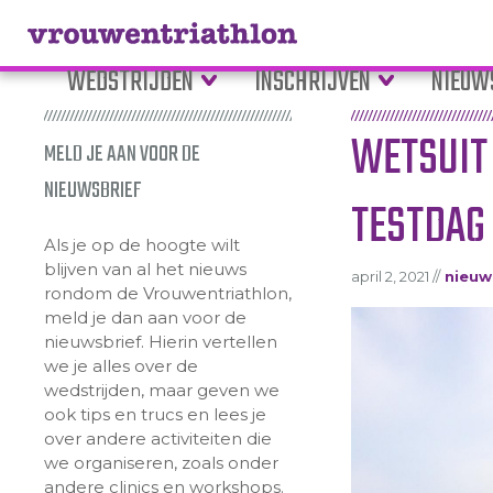
WEDSTRIJDEN
INSCHRIJVEN
NIEUW
WETSUIT 
MELD JE AAN VOOR DE
NIEUWSBRIEF
TESTDAG 
Als je op de hoogte wilt
blijven van al het nieuws
april 2, 2021 //
nieuw
rondom de Vrouwentriathlon,
meld je dan aan voor de
nieuwsbrief. Hierin vertellen
we je alles over de
wedstrijden, maar geven we
ook tips en trucs en lees je
over andere activiteiten die
we organiseren, zoals onder
andere clinics en workshops.