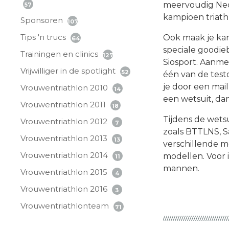
meervoudig Ne
57
kampioen triath
Sponsoren
107
Tips 'n trucs
Ook maak je ka
64
speciale goodie
Trainingen en clinics
127
Siosport. Aanme
Vrijwilliger in de spotlight
52
één van de tes
je door een mai
Vrouwentriathlon 2010
14
een wetsuit, dan
Vrouwentriathlon 2011
18
Tijdens de wets
Vrouwentriathlon 2012
7
zoals BTTLNS, S
Vrouwentriathlon 2013
13
verschillende m
Vrouwentriathlon 2014
modellen. Voor 
11
mannen.
Vrouwentriathlon 2015
4
Vrouwentriathlon 2016
3
Vrouwentriathlonteam
71